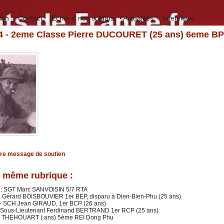
ion
Contact
Ecrire à nos soldats
Actualités
Interviews
54 - 2eme Classe Pierre DUCOURET (25 ans) 6eme B
tre message de soutien
 même rubrique :
 : SGT Marc SANVOISIN 5/7 RTA
n Gérard BOISBOUVIER 1er BEP, disparu à Dien-Bien-Phu (25 ans).
4 - SCH Jean GIRAUD, 1er BCP (26 ans)
: Sous-Lieutenant Ferdinand BERTRAND 1er RCP (25 ans)
le THEHOUART ( ans) 5ème REI Dong Phu