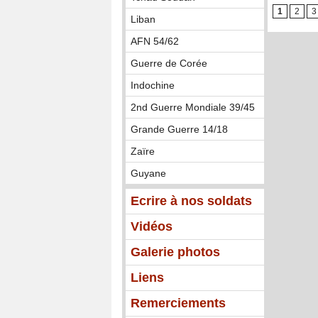
1
2
3
Liban
AFN 54/62
Guerre de Corée
Indochine
2nd Guerre Mondiale 39/45
Grande Guerre 14/18
Zaïre
Guyane
Ecrire à nos soldats
Vidéos
Galerie photos
Liens
Remerciements