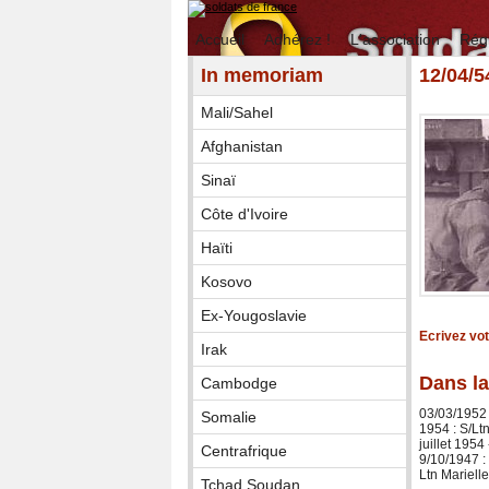
Accueil
Adhérez !
L'association
Rég
In memoriam
12/04/
Mali/Sahel
Afghanistan
Sinaï
Côte d'Ivoire
Haïti
Kosovo
Ex-Yougoslavie
Ecrivez vo
Irak
Dans la
Cambodge
03/03/1952
Somalie
1954 : S/Lt
juillet 195
Centrafrique
9/10/1947 
Ltn Mariel
Tchad Soudan