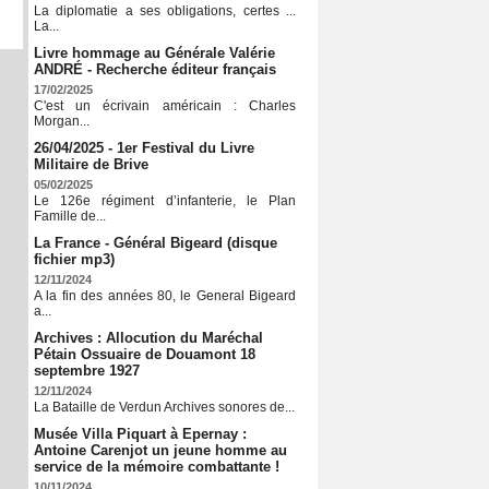
La diplomatie a ses obligations, certes ...
La...
Livre hommage au Générale Valérie
ANDRÉ - Recherche éditeur français
17/02/2025
C'est un écrivain américain : Charles
Morgan...
26/04/2025 - 1er Festival du Livre
Militaire de Brive
05/02/2025
Le 126e régiment d’infanterie, le Plan
Famille de...
La France - Général Bigeard (disque
fichier mp3)
12/11/2024
A la fin des années 80, le General Bigeard
a...
Archives : Allocution du Maréchal
Pétain Ossuaire de Douamont 18
septembre 1927
12/11/2024
La Bataille de Verdun Archives sonores de...
Musée Villa Piquart à Epernay :
Antoine Carenjot un jeune homme au
service de la mémoire combattante !
10/11/2024