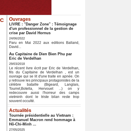
Ouvrages
PC
LIVRE : "Danger Zone" : Témoignage
d'un professionnel de la gestion de
crise par David Hornus
24/06/2022
Paru en Mai 2022 aux editions Balland,
David...
Au Capitaine de Dien Bien Phu par
Eric de Verdelhan
29/03/2018
Le récent livre écrit par Eric de Verdelhan,
fils du Capitaine de Verdelhan , est un
ouvrage qui se lit d'une traite en apnée. On
y retrouve les principaux protagonistes de la
célèbre bataille (Bigeard, Langlais,
Tourret,Botella, Hervouet ...) on y
redecouvre aussi l'horreur des camps
vietminh dont le triste bilan reste trop
souvent occulté.
Actualités
Tournée présidentielle au Vietnam :
Emmanuel Macron rend hommage à
Hô-Chi-Minh ...
27/05/2025