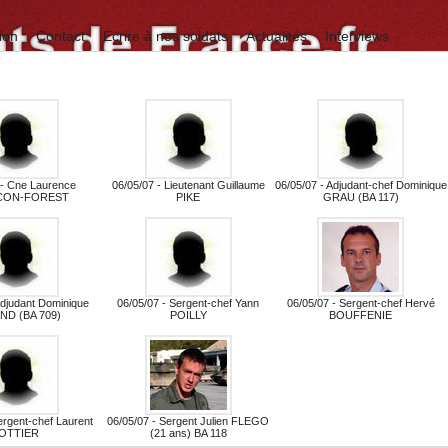
ion
Contact
Ecrire à nos soldats
Actualités
Interviews
 - Cne Laurence
06/05/07 - Lieutenant Guillaume
06/05/07 - Adjudant-chef Dominique
CON-FOREST
PIKE
GRAU (BA 117)
Adjudant Dominique
06/05/07 - Sergent-chef Yann
06/05/07 - Sergent-chef Hervé
ND (BA 709)
POILLY
BOUFFENIE
ergent-chef Laurent
06/05/07 - Sergent Julien FLEGO
OTTIER
(21 ans) BA 118