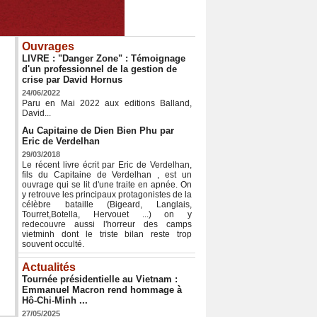
Ouvrages
LIVRE : "Danger Zone" : Témoignage
d'un professionnel de la gestion de
crise par David Hornus
24/06/2022
Paru en Mai 2022 aux editions Balland,
David...
Au Capitaine de Dien Bien Phu par
Eric de Verdelhan
29/03/2018
Le récent livre écrit par Eric de Verdelhan,
fils du Capitaine de Verdelhan , est un
ouvrage qui se lit d'une traite en apnée. On
y retrouve les principaux protagonistes de la
célèbre bataille (Bigeard, Langlais,
Tourret,Botella, Hervouet ...) on y
redecouvre aussi l'horreur des camps
vietminh dont le triste bilan reste trop
souvent occulté.
Actualités
Tournée présidentielle au Vietnam :
Emmanuel Macron rend hommage à
Hô-Chi-Minh ...
27/05/2025