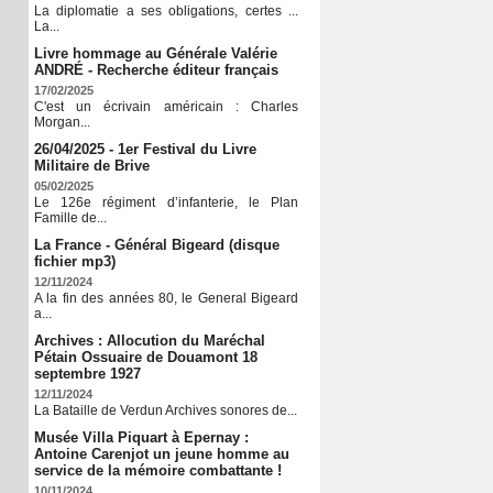
La diplomatie a ses obligations, certes ...
La...
Livre hommage au Générale Valérie
ANDRÉ - Recherche éditeur français
17/02/2025
C'est un écrivain américain : Charles
Morgan...
26/04/2025 - 1er Festival du Livre
Militaire de Brive
05/02/2025
Le 126e régiment d’infanterie, le Plan
Famille de...
La France - Général Bigeard (disque
fichier mp3)
12/11/2024
A la fin des années 80, le General Bigeard
a...
Archives : Allocution du Maréchal
Pétain Ossuaire de Douamont 18
septembre 1927
12/11/2024
La Bataille de Verdun Archives sonores de...
Musée Villa Piquart à Epernay :
Antoine Carenjot un jeune homme au
service de la mémoire combattante !
10/11/2024