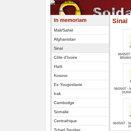
Accueil
Adhérez !
L'association
Rég
In memoriam
Sinaï
Mali/Sahel
Afghanistan
Sinaï
06/05/07
Côte d'Ivoire
BRIAN
Haïti
Kosovo
Ex-Yougoslavie
06/05/07 - 
DURA
Irak
Cambodge
Somalie
Centrafrique
06/05/07 - S
P
Tchad Soudan