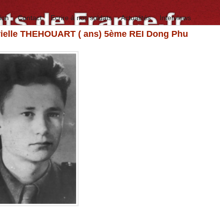
ion
Contact
Ecrire à nos soldats
Actualités
Interviews
rielle THEHOUART ( ans) 5ème REI Dong Phu