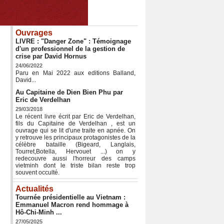
Ouvrages
LIVRE : "Danger Zone" : Témoignage
d'un professionnel de la gestion de
crise par David Hornus
24/06/2022
Paru en Mai 2022 aux editions Balland,
David...
Au Capitaine de Dien Bien Phu par
Eric de Verdelhan
29/03/2018
Le récent livre écrit par Eric de Verdelhan,
fils du Capitaine de Verdelhan , est un
ouvrage qui se lit d'une traite en apnée. On
y retrouve les principaux protagonistes de la
célèbre bataille (Bigeard, Langlais,
Tourret,Botella, Hervouet ...) on y
redecouvre aussi l'horreur des camps
vietminh dont le triste bilan reste trop
souvent occulté.
Actualités
Tournée présidentielle au Vietnam :
Emmanuel Macron rend hommage à
Hô-Chi-Minh ...
27/05/2025