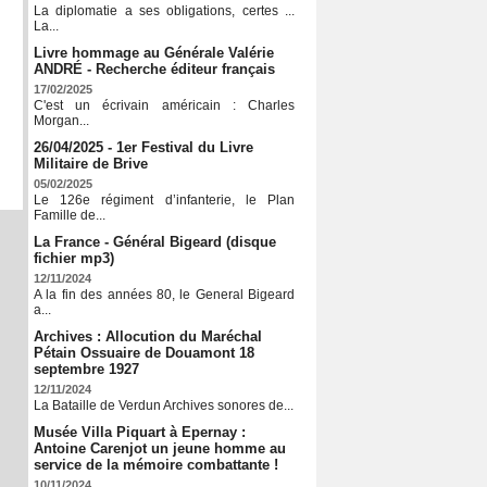
La diplomatie a ses obligations, certes ...
La...
Livre hommage au Générale Valérie
ANDRÉ - Recherche éditeur français
17/02/2025
C'est un écrivain américain : Charles
Morgan...
26/04/2025 - 1er Festival du Livre
Militaire de Brive
05/02/2025
Le 126e régiment d’infanterie, le Plan
Famille de...
La France - Général Bigeard (disque
fichier mp3)
12/11/2024
A la fin des années 80, le General Bigeard
a...
Archives : Allocution du Maréchal
Pétain Ossuaire de Douamont 18
septembre 1927
12/11/2024
La Bataille de Verdun Archives sonores de...
Musée Villa Piquart à Epernay :
Antoine Carenjot un jeune homme au
service de la mémoire combattante !
10/11/2024