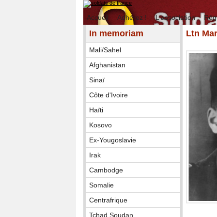
Accueil
Adhérez !
L'association
Rég
In memoriam
Ltn Ma
Mali/Sahel
Afghanistan
Sinaï
Côte d'Ivoire
Haïti
Kosovo
Ex-Yougoslavie
Irak
Cambodge
Somalie
Centrafrique
Tchad Soudan