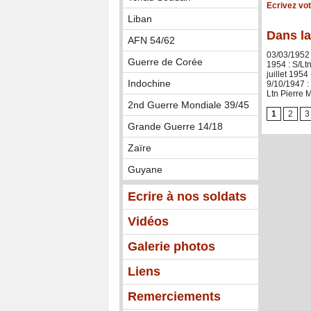
Ecrivez vo
Liban
Dans la
AFN 54/62
03/03/1952
Guerre de Corée
1954 : S/Lt
juillet 195
Indochine
9/10/1947 
Ltn Pierre
2nd Guerre Mondiale 39/45
1
2
3
Grande Guerre 14/18
Zaïre
Guyane
Ecrire à nos soldats
Vidéos
Galerie photos
Liens
Remerciements