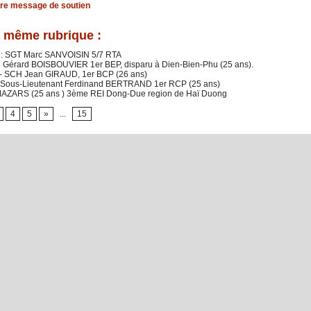
tre message de soutien
 même rubrique :
 : SGT Marc SANVOISIN 5/7 RTA
n Gérard BOISBOUVIER 1er BEP, disparu à Dien-Bien-Phu (25 ans).
4 - SCH Jean GIRAUD, 1er BCP (26 ans)
: Sous-Lieutenant Ferdinand BERTRAND 1er RCP (25 ans)
 MAZARS (25 ans ) 3ème REI Dong-Due region de Haï Duong
4
5
»
...
15