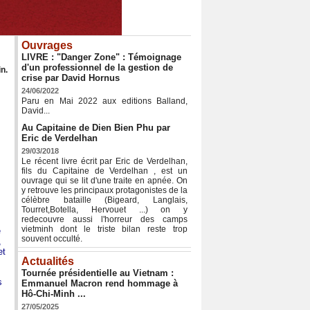
Ouvrages
LIVRE : "Danger Zone" : Témoignage
d'un professionnel de la gestion de
n.
crise par David Hornus
24/06/2022
Paru en Mai 2022 aux editions Balland,
David...
Au Capitaine de Dien Bien Phu par
Eric de Verdelhan
29/03/2018
Le récent livre écrit par Eric de Verdelhan,
fils du Capitaine de Verdelhan , est un
ouvrage qui se lit d'une traite en apnée. On
y retrouve les principaux protagonistes de la
célèbre bataille (Bigeard, Langlais,
Tourret,Botella, Hervouet ...) on y
redecouvre aussi l'horreur des camps
vietminh dont le triste bilan reste trop
e
souvent occulté.
,
et
Actualités
Tournée présidentielle au Vietnam :
s
Emmanuel Macron rend hommage à
Hô-Chi-Minh ...
27/05/2025