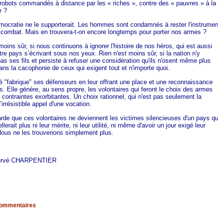
e robots commandés à distance par les « riches », contre des « pauvres » à la
e ?
ocratie ne le supporterait. Les hommes sont condamnés à rester l'instrumen
 combat. Mais en trouvera-t-on encore longtemps pour porter nos armes ?
moins sûr, si nous continuons à ignorer l'histoire de nos héros, qui est aussi
tre pays s’écrivant sous nos yeux. Rien n'est moins sûr, si la nation n'y
as ses fils et persiste à refuser une considération qu'ils n'osent même plus
 dans la cacophonie de ceux qui exigent tout et n'importe quoi.
é "fabrique" ses défenseurs en leur offrant une place et une reconnaissance
es. Elle génère, au sens propre, les volontaires qui feront le choix des armes
contraintes exorbitantes. Un choix rationnel, qui n'est pas seulement la
’irrésistible appel d'une vocation.
rde que ces volontaires ne deviennent les victimes silencieuses d'un pays qu
llerait plus ni leur mérite, ni leur utilité, ni même d'avoir un jour exigé leur
 Nous ne les trouverions simplement plus.
Hervé CHARPENTIER
ommentaires