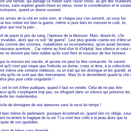
t une famille, qui partage ce métier sans l'avoir choisi, au gré des mutation
nces, sans espérer grand-chose en retour, sinon la considération et le soutie
oncitoyens, quand un drame survient.
 les armes de la cité en votre nom, et chaque jour s'en servent, où vous les
r leur métier est bien la guerre, même si pour bien en mesurer le coût, ils
plus que tout la paix...
nt de payer le prix du sang, l’épreuve de la blessure. Mais, disent-ils, s'ils
invalides, alors que ce soit "de guerre". Leur plus grande crainte est d’être u
rdés comme des victimes, maladroites ou incompétentes, qu'on aurait bernées
uvaise aventure... Car même au fond d'un lit d’hôpital, leur silence et celui 
es ne doivent pas faire oublier qu'ils sont fiers et soucieux de leur honneur.
 que la mission est sacrée, et qu'une vie peut lui être consacrée. Ils savent
 qu'il n'est pas inique que l'individu se donne, corps et âme, à la collectivité
ient même une certaine noblesse, ou un trait qui les distingue et les grandit, et
cela qu'ils ne sont pas des mercenaires. Mais ils le deviendront quand la cité 
îtra plus pour cette singularité !
 ont le tort d’être pudiques, quand il faut se vendre. Celui de ne pas être
rce qu'ils s'expliquent trop peu, se réfugiant dans un silence qui préserve les
 évite les malentendus.
ifficile de témoigner de nos épreuves sans le recul du temps !
bien même ils parleraient, pourquoi écouterait-on, quand rien n'y oblige, ceu
ent incarnent le tragique de la vie ? La mort leur colle à la peau alors que la
 rayée de son quotidien.
l n'est de héros sans légende.