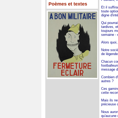
Poèmes et textes
Et il suffi
toute optio
digne d'inté
Qui pourrai
tardives, e
toujours m
semaine - 
Alors quoi,
Notre socié
de légende
Chacun con
footballeur
message de 
Combien d'i
autres ?
Ces gamins
cette reco
Mais ils ne
précieuse 
Nous auron
qu'aucune m