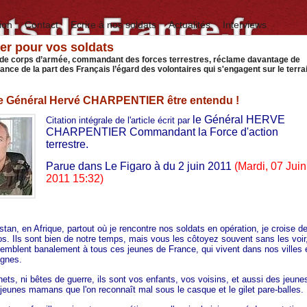
ion
Contact
Ecrire à nos soldats
Actualités
Interviews
er pour vos soldats
 de corps d’armée, commandant des forces terrestres, réclame davantage de
nce de la part des Français l’égard des volontaires qui s'engagent sur le terrai
le Général Hervé CHARPENTIER être entendu !
le Général HERVE
Citation intégrale de l'article écrit par
CHARPENTIER Commandant la Force d'action
terrestre.
Parue dans Le Figaro à du 2 juin 2011
(
Mardi, 07 Juin
2011 15:32)
tan, en Afrique, partout où je rencontre nos soldats en opération, je croise d
os. Ils sont bien de notre temps, mais vous les côtoyez souvent sans les voir
ssemblent banalement à tous ces jeunes de France, qui vivent dans nos villes 
gnes.
ets, ni bêtes de guerre, ils sont vos enfants, vos voisins, et aussi des jeune
e jeunes mamans que l'on reconnaît mal sous le casque et le gilet pare-balles.