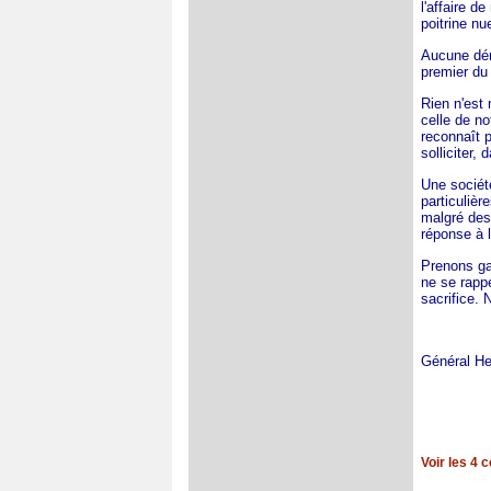
l'affaire d
poitrine nu
Aucune dém
premier du
Rien n'est 
celle de no
reconnaît p
solliciter,
Une sociét
particulièr
malgré des 
réponse à l
Prenons ga
ne se rappe
sacrifice.
Général 
Voir les
4
c