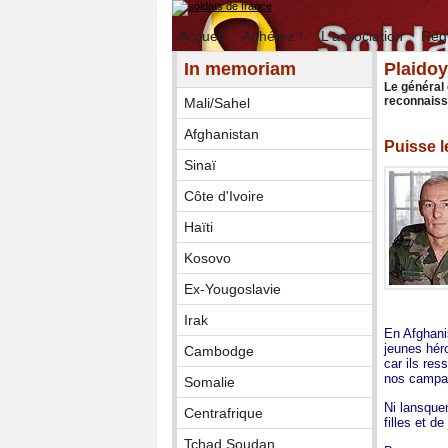
Accueil
Adhérez !
L'association
Rég
In memoriam
Plaidoy
Le général
reconnaissa
Mali/Sahel
Afghanistan
Puisse 
Sinaï
Côte d'Ivoire
Haïti
Kosovo
Ex-Yougoslavie
Irak
En Afghanis
jeunes hér
Cambodge
car ils re
nos campa
Somalie
Ni lansquen
Centrafrique
filles et d
Tchad Soudan