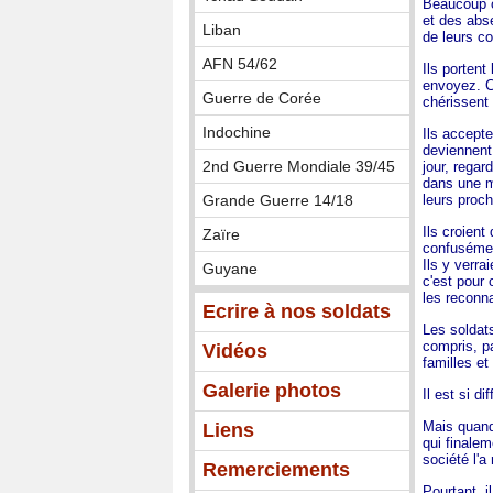
Beaucoup on
et des abse
Liban
de leurs c
AFN 54/62
Ils portent
envoyez. Ca
Guerre de Corée
chérissent 
Indochine
Ils accepte
deviennent 
2nd Guerre Mondiale 39/45
jour, rega
dans une ma
Grande Guerre 14/18
leurs proch
Ils croient
Zaïre
confusément
Ils y verra
Guyane
c'est pour 
les reconna
Ecrire à nos soldats
Les soldats
compris, pa
Vidéos
familles et
Galerie photos
Il est si d
Mais quand 
Liens
qui finalem
société l'a
Remerciements
Pourtant, i