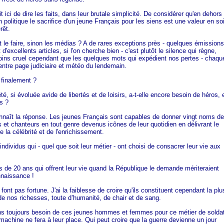
rait ici de dire les faits, dans leur brutale simplicité. De considérer qu'en dehors
n politique le sacrifice d'un jeune Français pour les siens est une valeur en so
rêt.
t le faire, sinon les médias ? A de rares exceptions près - quelques émissions
t d'excellents articles, si l'on cherche bien - c'est plutôt le silence qui règne,
oins cruel cependant que les quelques mots qui expédient nos pertes - chaqu
entre page judiciaire et météo du lendemain.
 finalement ?
té, si évoluée avide de libertés et de loisirs, a-t-elle encore besoin de héros, 
s ?
naît la réponse. Les jeunes Français sont capables de donner vingt noms de
s et chanteurs en tout genre devenus icônes de leur quotidien en délivrant le
la célébrité et de l'enrichissement.
ndividus qui - quel que soit leur métier - ont choisi de consacrer leur vie aux
 de 20 ans qui offrent leur vie quand la République le demande mériteraient
nnaissance !
 font pas fortune. J'ai la faiblesse de croire qu'ils constituent cependant la plu
de nos richesses, toute d’humanité, de chair et de sang.
s toujours besoin de ces jeunes hommes et femmes pour ce métier de soldat
achine ne fera à leur place. Qui peut croire que la guerre devienne un jour