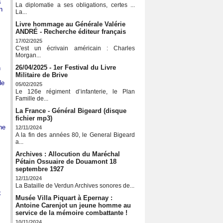
s
La diplomatie a ses obligations, certes ...
n
La...
Livre hommage au Générale Valérie
ANDRÉ - Recherche éditeur français
17/02/2025
C'est un écrivain américain : Charles
Morgan...
26/04/2025 - 1er Festival du Livre
n
Militaire de Brive
de
05/02/2025
Le 126e régiment d’infanterie, le Plan
Famille de...
La France - Général Bigeard (disque
.
fichier mp3)
ne
12/11/2024
A la fin des années 80, le General Bigeard
a...
Archives : Allocution du Maréchal
Pétain Ossuaire de Douamont 18
septembre 1927
12/11/2024
La Bataille de Verdun Archives sonores de...
x
Musée Villa Piquart à Epernay :
Antoine Carenjot un jeune homme au
service de la mémoire combattante !
10/11/2024