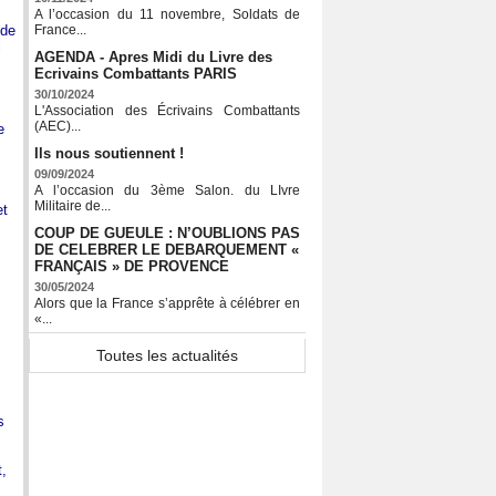
A l’occasion du 11 novembre, Soldats de
 de
France...
i
AGENDA - Apres Midi du Livre des
Ecrivains Combattants PARIS
30/10/2024
L'Association des Écrivains Combattants
(AEC)...
e
Ils nous soutiennent !
09/09/2024
A l’occasion du 3ème Salon. du LIvre
Militaire de...
et
COUP DE GUEULE : N’OUBLIONS PAS
DE CELEBRER LE DEBARQUEMENT «
FRANÇAIS » DE PROVENCE
30/05/2024
Alors que la France s’apprête à célébrer en
«...
Toutes les actualités
s
,