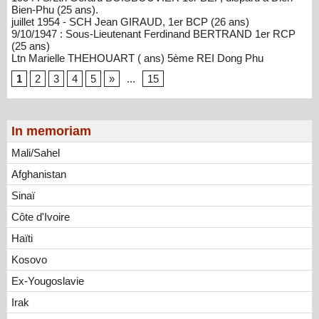
Bien-Phu (25 ans).
juillet 1954 - SCH Jean GIRAUD, 1er BCP (26 ans)
9/10/1947 : Sous-Lieutenant Ferdinand BERTRAND 1er RCP
(25 ans)
Ltn Marielle THEHOUART ( ans) 5ème REI Dong Phu
1
2
3
4
5
»
...
15
In memoriam
Mali/Sahel
Afghanistan
Sinaï
Côte d'Ivoire
Haïti
Kosovo
Ex-Yougoslavie
Irak