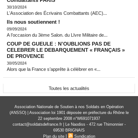
Combattants PARIS
30/10/2024
L'Association des Écrivains Combattants (AEC)...
Ils nous soutiennent !
09/09/2024
A l’occasion du 3ème Salon. du LIvre Militaire de...
COUP DE GUEULE : N’OUBLIONS PAS DE
CELEBRER LE DEBARQUEMENT « FRANÇAIS »
DE PROVENCE
30/05/2024
Alors que la France s’apprête à célébrer en «...
Toutes les actualités
Association Nationale de Soutien à nos Soldats en Opération
(ANSSO) | Association loi 1901 déposée en préfecture du Rhône le
22 septembre 2008 n°W691071937
contact@soldatsdefrance.fr | Le Naodiss - 472 rue Thimonnier -
69530 BRIGNAIS
|
Plan du site
Syndication