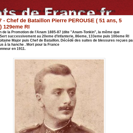
ion
Contact
Ecrire à nos soldats
Actualités
Interviews
7 - Chef de Bataillon Pierre PEROUSE ( 51 ans, 5
) 129eme RI
en de la Promotion de l'Anam 1885-87 (dite "Anam-Tonkin", la même que
Sert successivement au 20eme d’infanterie, 86eme, 133eme puis 100eme RI
taine Major puis Chef de Bataillon. Décédé des suites de blessures reçues pa
us à la hanche . Mort pour la France
onneur en 1911.