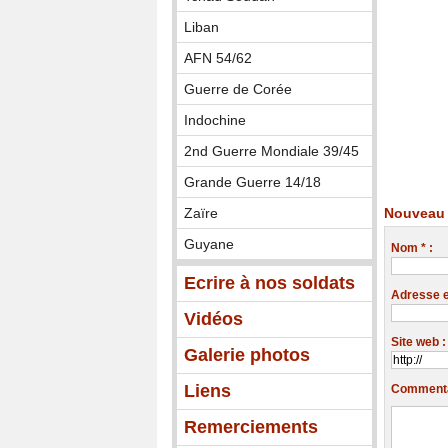
Liban
AFN 54/62
Guerre de Corée
Indochine
2nd Guerre Mondiale 39/45
Grande Guerre 14/18
Zaïre
Nouveau 
Guyane
Nom * :
Ecrire à nos soldats
Adresse em
Vidéos
Site web :
Galerie photos
Liens
Commentai
Remerciements