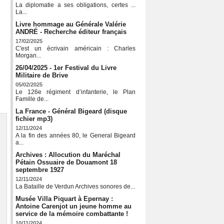
La diplomatie a ses obligations, certes ...
La...
Livre hommage au Générale Valérie
ANDRÉ - Recherche éditeur français
17/02/2025
C'est un écrivain américain : Charles
Morgan...
26/04/2025 - 1er Festival du Livre
Militaire de Brive
05/02/2025
Le 126e régiment d’infanterie, le Plan
Famille de...
La France - Général Bigeard (disque
fichier mp3)
12/11/2024
A la fin des années 80, le General Bigeard
a...
Archives : Allocution du Maréchal
Pétain Ossuaire de Douamont 18
septembre 1927
12/11/2024
La Bataille de Verdun Archives sonores de...
Musée Villa Piquart à Epernay :
Antoine Carenjot un jeune homme au
service de la mémoire combattante !
10/11/2024