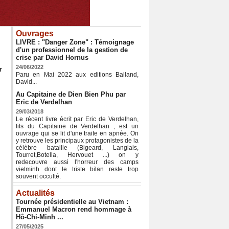
Ouvrages
LIVRE : "Danger Zone" : Témoignage
d'un professionnel de la gestion de
crise par David Hornus
24/06/2022
r
Paru en Mai 2022 aux editions Balland,
David...
Au Capitaine de Dien Bien Phu par
Eric de Verdelhan
29/03/2018
Le récent livre écrit par Eric de Verdelhan,
fils du Capitaine de Verdelhan , est un
ouvrage qui se lit d'une traite en apnée. On
y retrouve les principaux protagonistes de la
célèbre bataille (Bigeard, Langlais,
Tourret,Botella, Hervouet ...) on y
redecouvre aussi l'horreur des camps
vietminh dont le triste bilan reste trop
souvent occulté.
Actualités
Tournée présidentielle au Vietnam :
Emmanuel Macron rend hommage à
Hô-Chi-Minh ...
27/05/2025