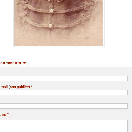
commentaire :
ail (non publiée) * :
re * :