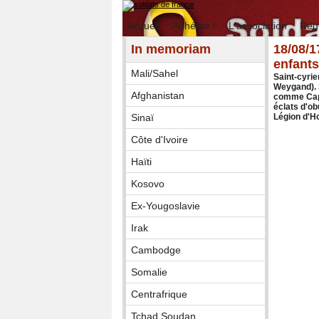
Accueil
Adhérez !
L'association
Rég
In memoriam
18/08/1
enfants
Mali/Sahel
Saint-cyri
Weygand). 
Afghanistan
comme Capi
éclats d'ob
Sinaï
Légion d'H
Côte d'Ivoire
Haïti
Kosovo
Ex-Yougoslavie
Irak
Cambodge
Somalie
Centrafrique
Tchad Soudan