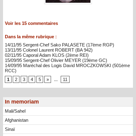
Voir les
15
commentaires
Dans la même rubrique :
14/11/95 Sergent-Chef Sako PALASETE (17ème RGP)
13/11/95 Colonel Laurent ROBERT (BA 942)
02/11/95 Caporal Adam KLOS (2ème REI)
15/09/95 Sergent-Chef Olivier MEYER (19ème GC)
14/09/95 Maréchal des Logis David MROCZKOWSKI (501ème
RCC)
1
2
3
4
5
»
...
11
In memoriam
Mali/Sahel
Afghanistan
Sinaï