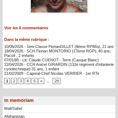
Voir les
6
commentaires
Dans la même rubrique :
10/06/2026 - 1ère Classe FlorianGILLET (8ème RPIMa), 21 ans
18/04/2026 - SCH Florian MONTORIO (17ème RGP), 40 ans,
Pacsé , 2 enfants
07/01/85 - Ltc Claude CUENOT - Terre (Casque Blanc)
22/04/2026 - CCH Anicet GIRARDIN (132e régiment d’infanterie
cynotechnique) 31 ans, 1 enfant
21/02/2009 - Caporal-Chef Nicolas VERRIER - 1er RTir
1
2
3
4
5
»
...
29
In memoriam
Mali/Sahel
Afghanistan