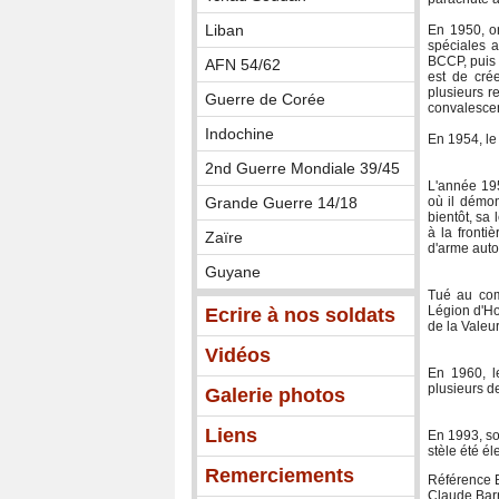
Liban
En 1950, on
spéciales a
BCCP, puis
AFN 54/62
est de crée
plusieurs r
Guerre de Corée
convalescen
Indochine
En 1954, le
2nd Guerre Mondiale 39/45
L'année 195
Grande Guerre 14/18
où il démon
bientôt, sa
à la fronti
Zaïre
d'arme auto
Guyane
Tué au com
Légion d'Ho
Ecrire à nos soldats
de la Valeur 
Vidéos
En 1960, le
plusieurs d
Galerie photos
Liens
En 1993, so
stèle été él
Remerciements
Référence B
Claude Barr