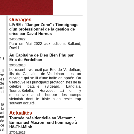
Ouvrages
LIVRE : "Danger Zone" : Témoignage
d'un professionnel de la gestion de
crise par David Hornus
24/06/2022
Paru en Mai 2022 aux editions Balland,
David...
Au Capitaine de Dien Bien Phu par
ils
Eric de Verdelhan
29/03/2018
Le récent livre écrit par Eric de Verdelhan,
 il
fils du Capitaine de Verdelhan , est un
rre
ouvrage qui se lit d'une traite en apnée. On
des
y retrouve les principaux protagonistes de la
 3e
célèbre bataille (Bigeard, Langlais,
ant
Tourret,Botella, Hervouet ...) on y
est
redecouvre aussi l'horreur des camps
vietminh dont le triste bilan reste trop
souvent occulté.
 la
 la
Actualités
ant
and
Tournée présidentielle au Vietnam :
mée
Emmanuel Macron rend hommage à
nce
Hô-Chi-Minh ...
est
27/05/2025