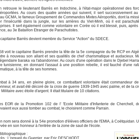
 retrouve le lieutenant Barrès en Indochine, à l'état-major opérationnel des for
éroportées. Au cours des quatre années qui suivent, il sert successivement au
 au GCMA, le fameux Groupement de Commandos Mixtes Aéroportés, dont la miss
r l'insécurité dans la jungle, sur les arrières du Viet-Minh, où il est parachut
eprises. Il sert également comme volontaire en Corée où il est blessé, puis, après
ce, au 3e Bataillon Etranger de Parachutistes.
 capitaine Barrès devient membre du Service "Action" du SDECE.
8 voit le capitaine Barrès prendre la tête de la 5e compagnie du 9e RCP en Algé
tre à nouveau son allant et ses qualités de chef charismatique et audacieux. M
 légendaire baraka va l'abandonner. Au cours d'une opération dans le Djebel Harr
ère tunisienne, en donnant l'assaut à une position rebelle, il est fauché d'une raf
matique, à la tête de ses hommes.
bat à 34 ans, en pleine gloire, ce combattant volontaire était commandeur de
nneur, et avait été décoré de la croix de guerre 1939-1945 avec palme, et de la cr
Militaire avec étoile d'argent. Il était titulaire de 10 citations.
s EOR de la Promotion 102 de l' 'Ecole Militaire d'Infanterie de Cherchell, d
evaient eux aussi tomber au combat, le choisirent comme Parrain.
n nom sera donné à la 54e promotion d'élèves officiers de l'EMIA, à Coëtquidan. 
evée en son honneur à l'entrée de la zone de saut de l'école.
ibliographique :
ès : L'orgueil du Guerrier par Eric DESCHODT