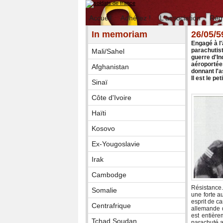
Accueil
Adhérez !
L'association
Rég
In memoriam
26/05/
Engagé à l'
parachutist
Mali/Sahel
guerre d'In
aéroportées
Afghanistan
donnant l'a
Il est le pe
Sinaï
Côte d'Ivoire
Haïti
Kosovo
Ex-Yougoslavie
Irak
Cambodge
Résistance.
Somalie
une forte a
esprit de c
Centrafrique
allemande q
est entière
Tchad Soudan
parachuté a