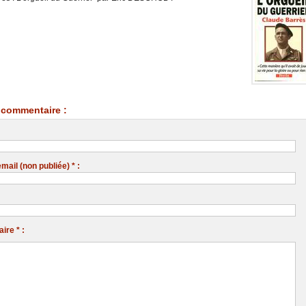
commentaire :
ail (non publiée) * :
re * :