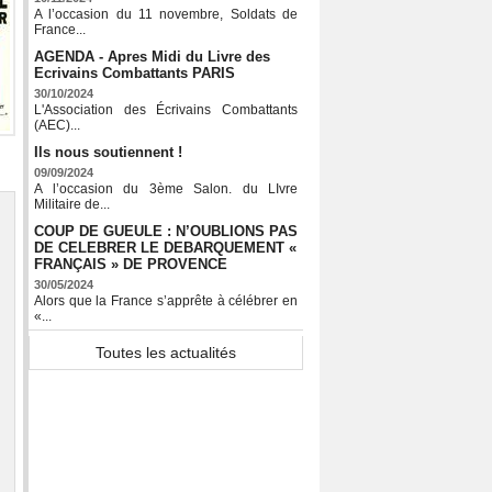
A l’occasion du 11 novembre, Soldats de
France...
AGENDA - Apres Midi du Livre des
Ecrivains Combattants PARIS
30/10/2024
L'Association des Écrivains Combattants
(AEC)...
Ils nous soutiennent !
09/09/2024
A l’occasion du 3ème Salon. du LIvre
Militaire de...
COUP DE GUEULE : N’OUBLIONS PAS
DE CELEBRER LE DEBARQUEMENT «
FRANÇAIS » DE PROVENCE
30/05/2024
Alors que la France s’apprête à célébrer en
«...
Toutes les actualités