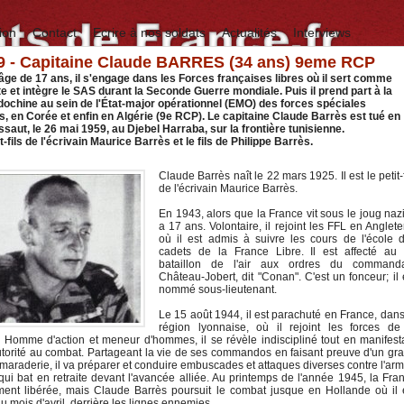
ion
Contact
Ecrire à nos soldats
Actualités
Interviews
59 - Capitaine Claude BARRES (34 ans) 9eme RCP
âge de 17 ans, il s'engage dans les Forces françaises libres où il sert comme
e et intègre le SAS durant la Seconde Guerre mondiale. Puis il prend part à la
dochine au sein de l'État-major opérationnel (EMO) des forces spéciales
, en Corée et enfin en Algérie (9e RCP). Le capitaine Claude Barrès est tué en
ssaut, le 26 mai 1959, au Djebel Harraba, sur la frontière tunisienne.
tit-fils de l'écrivain Maurice Barrès et le fils de Philippe Barrès.
Claude Barrès naît le 22 mars 1925. Il est le petit-f
de l'écrivain Maurice Barrès.
En 1943, alors que la France vit sous le joug nazi,
a 17 ans. Volontaire, il rejoint les FFL en Anglete
où il est admis à suivre les cours de l'école 
cadets de la France Libre. Il est affecté au
bataillon de l'air aux ordres du command
Château-Jobert, dit "Conan". C'est un fonceur; il 
nommé sous-lieutenant.
Le 15 août 1944, il est parachuté en France, dans
région lyonnaise, où il rejoint les forces de
 Homme d'action et meneur d'hommes, il se révèle indiscipliné tout en manifest
utorité au combat. Partageant la vie de ses commandos en faisant preuve d'un gr
amaraderie, il va préparer et conduire embuscades et attaques diverses contre l'ar
ui bat en retraite devant l'avancée alliée. Au printemps de l'année 1945, la Fra
ment libérée, mais Claude Barrès poursuit le combat jusque en Hollande où il 
u mois d'avril, derrière les lignes ennemies.