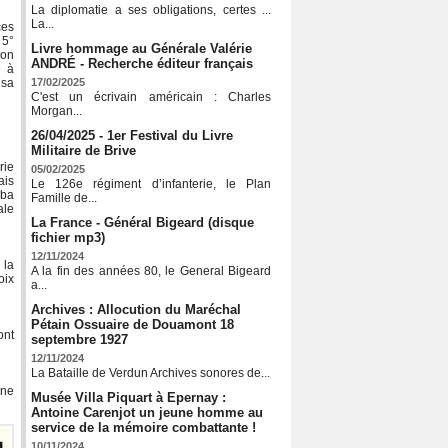
La diplomatie a ses obligations, certes ...
La...
ces
 5°
Livre hommage au Générale Valérie
ion
ANDRÉ - Recherche éditeur français
é à
 sa
17/02/2025
C'est un écrivain américain : Charles
Morgan...
26/04/2025 - 1er Festival du Livre
Militaire de Brive
rie
05/02/2025
ais
Le 126e régiment d’infanterie, le Plan
aba
Famille de...
ale
La France - Général Bigeard (disque
fichier mp3)
12/11/2024
 la
A la fin des années 80, le General Bigeard
oix
a...
Archives : Allocution du Maréchal
Pétain Ossuaire de Douamont 18
ont
septembre 1927
12/11/2024
La Bataille de Verdun Archives sonores de...
Une
Musée Villa Piquart à Epernay :
Antoine Carenjot un jeune homme au
service de la mémoire combattante !
10/11/2024