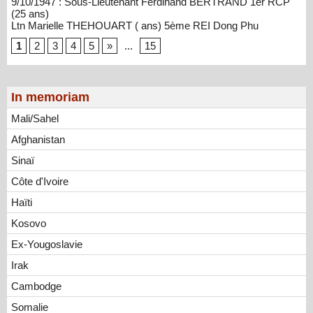
9/10/1947 : Sous-Lieutenant Ferdinand BERTRAND 1er RCP
(25 ans)
Ltn Marielle THEHOUART ( ans) 5ème REI Dong Phu
1
2
3
4
5
»
...
15
In memoriam
Mali/Sahel
Afghanistan
Sinaï
Côte d'Ivoire
Haïti
Kosovo
Ex-Yougoslavie
Irak
Cambodge
Somalie