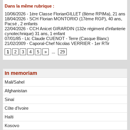
Dans la même rubrique :
10/06/2026 - 1ère Classe FlorianGILLET (8ème RPIMa), 21 ans
18/04/2026 - SCH Florian MONTORIO (17ème RGP), 40 ans,
Pacsé , 2 enfants
22/04/2026 - CCH Anicet GIRARDIN (132e régiment d’infanterie
cynotechnique) 31 ans, 1 enfant
07/01/85 - Ltc Claude CUENOT - Terre (Casque Blanc)
21/02/2009 - Caporal-Chef Nicolas VERRIER - 1er RTir
1
2
3
4
5
»
...
29
In memoriam
Mali/Sahel
Afghanistan
Sinaï
Côte d'Ivoire
Haïti
Kosovo