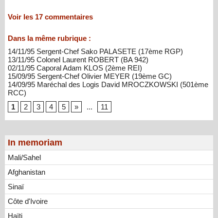
Voir les
17
commentaires
Dans la même rubrique :
14/11/95 Sergent-Chef Sako PALASETE (17ème RGP)
13/11/95 Colonel Laurent ROBERT (BA 942)
02/11/95 Caporal Adam KLOS (2ème REI)
15/09/95 Sergent-Chef Olivier MEYER (19ème GC)
14/09/95 Maréchal des Logis David MROCZKOWSKI (501ème
RCC)
1
2
3
4
5
»
...
11
In memoriam
Mali/Sahel
Afghanistan
Sinaï
Côte d'Ivoire
Haïti