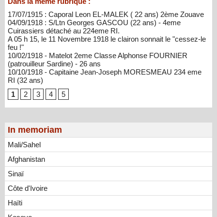
Dans la même rubrique :
17/07/1915 : Caporal Leon EL-MALEK ( 22 ans) 2ème Zouave
04/09/1918 : S/Ltn Georges GASCOU (22 ans) - 4eme
Cuirassiers détaché au 224eme RI.
A 05 h 15, le 11 Novembre 1918 le clairon sonnait le "cessez-le
feu !"
10/02/1918 - Matelot 2eme Classe Alphonse FOURNIER
(patrouilleur Sardine) - 26 ans
10/10/1918 - Capitaine Jean-Joseph MORESMEAU 234 eme
RI (32 ans)
1
2
3
4
5
In memoriam
Mali/Sahel
Afghanistan
Sinaï
Côte d'Ivoire
Haïti