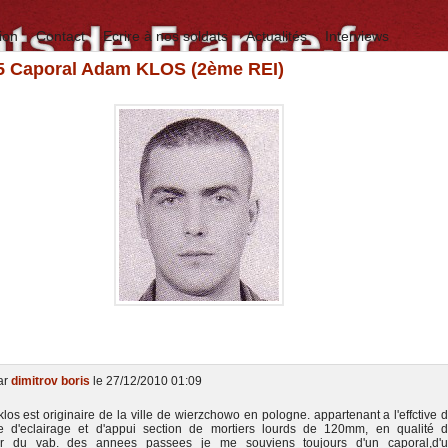
ion
Contact
Ecrire à nos soldats
Actualités
Interviews
95 Caporal Adam KLOS (2ème REI)
ar
dimitrov boris
le 27/12/2010 01:09
los est originaire de la ville de wierzchowo en pologne. appartenant a l'effctive 
 d'eclairage et d'appui section de mortiers lourds de 120mm, en qualité 
ur du vab. des annees passees je me souviens toujours d'un caporal,d'