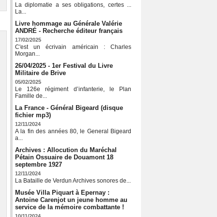
La diplomatie a ses obligations, certes ...
La...
Livre hommage au Générale Valérie
ANDRÉ - Recherche éditeur français
17/02/2025
C'est un écrivain américain : Charles
Morgan...
26/04/2025 - 1er Festival du Livre
Militaire de Brive
05/02/2025
Le 126e régiment d’infanterie, le Plan
Famille de...
La France - Général Bigeard (disque
fichier mp3)
12/11/2024
A la fin des années 80, le General Bigeard
a...
Archives : Allocution du Maréchal
Pétain Ossuaire de Douamont 18
septembre 1927
12/11/2024
La Bataille de Verdun Archives sonores de...
Musée Villa Piquart à Epernay :
Antoine Carenjot un jeune homme au
service de la mémoire combattante !
10/11/2024