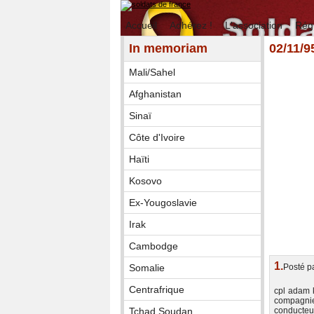
Accueil
Adhérez !
L'association
Rég
In memoriam
02/11/
Mali/Sahel
Afghanistan
Sinaï
Côte d'Ivoire
Haïti
Kosovo
Ex-Yougoslavie
Irak
Cambodge
1.
Posté p
Somalie
Centrafrique
cpl adam k
compagnie
conducte
Tchad Soudan