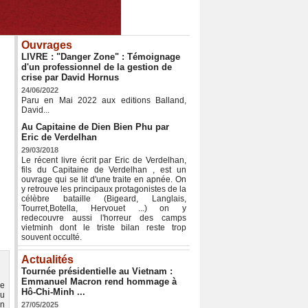
Ouvrages
LIVRE : "Danger Zone" : Témoignage
d'un professionnel de la gestion de
crise par David Hornus
24/06/2022
Paru en Mai 2022 aux editions Balland,
David...
Au Capitaine de Dien Bien Phu par
Eric de Verdelhan
29/03/2018
Le récent livre écrit par Eric de Verdelhan,
fils du Capitaine de Verdelhan , est un
ouvrage qui se lit d'une traite en apnée. On
y retrouve les principaux protagonistes de la
célèbre bataille (Bigeard, Langlais,
Tourret,Botella, Hervouet ...) on y
redecouvre aussi l'horreur des camps
vietminh dont le triste bilan reste trop
souvent occulté.
Actualités
Tournée présidentielle au Vietnam :
Emmanuel Macron rend hommage à
de
Hô-Chi-Minh ...
du
un
27/05/2025