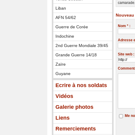
camarade.r
Liban
Nouveau 
AFN 54/62
Nom * :
Guerre de Corée
Indochine
Adresse em
2nd Guerre Mondiale 39/45
Site web :
Grande Guerre 14/18
Zaïre
Commentai
Guyane
Ecrire à nos soldats
Vidéos
Galerie photos
Me no
Liens
Remerciements