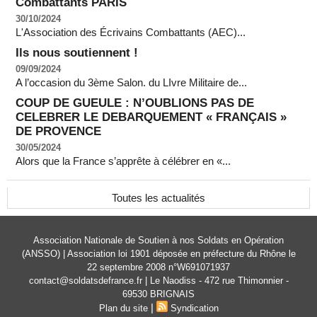
Combattants PARIS
30/10/2024
L'Association des Écrivains Combattants (AEC)...
Ils nous soutiennent !
09/09/2024
A l’occasion du 3ème Salon. du LIvre Militaire de...
COUP DE GUEULE : N’OUBLIONS PAS DE
CELEBRER LE DEBARQUEMENT « FRANÇAIS »
DE PROVENCE
30/05/2024
Alors que la France s’apprête à célébrer en «...
Toutes les actualités
Association Nationale de Soutien à nos Soldats en Opération
(ANSSO) | Association loi 1901 déposée en préfecture du Rhône le
22 septembre 2008 n°W691071937
contact@soldatsdefrance.fr | Le Naodiss - 472 rue Thimonnier -
69530 BRIGNAIS
|
Plan du site
Syndication