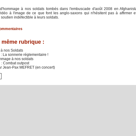
d'hommage à nos soldats tombés dans l'embuscade d'août 2008 en Afghanist
idéo à l'image de ce que font les anglo-saxons qui n'hésitent pas à affirmer e
r soutien indéfectible à leurs soldats.
ommentaires
 même rubrique :
 nos Soldats
: La sonnerie réglementaire !
mmage à nos soldats
 : Combat outpost
ar Jean-Pax MEFRET (en concert)