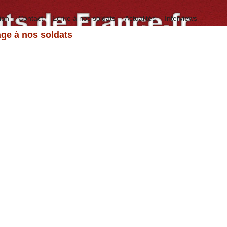
ion
Contact
Ecrire à nos soldats
Actualités
Interviews
e à nos soldats