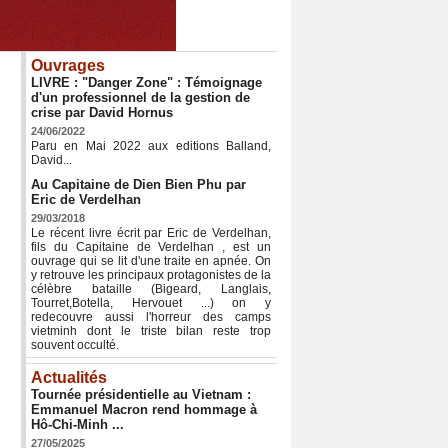
Ouvrages
LIVRE : "Danger Zone" : Témoignage
d'un professionnel de la gestion de
crise par David Hornus
24/06/2022
Paru en Mai 2022 aux editions Balland,
David...
Au Capitaine de Dien Bien Phu par
Eric de Verdelhan
29/03/2018
Le récent livre écrit par Eric de Verdelhan,
fils du Capitaine de Verdelhan , est un
ouvrage qui se lit d'une traite en apnée. On
y retrouve les principaux protagonistes de la
célèbre bataille (Bigeard, Langlais,
Tourret,Botella, Hervouet ...) on y
redecouvre aussi l'horreur des camps
vietminh dont le triste bilan reste trop
souvent occulté.
Actualités
Tournée présidentielle au Vietnam :
Emmanuel Macron rend hommage à
Hô-Chi-Minh ...
27/05/2025