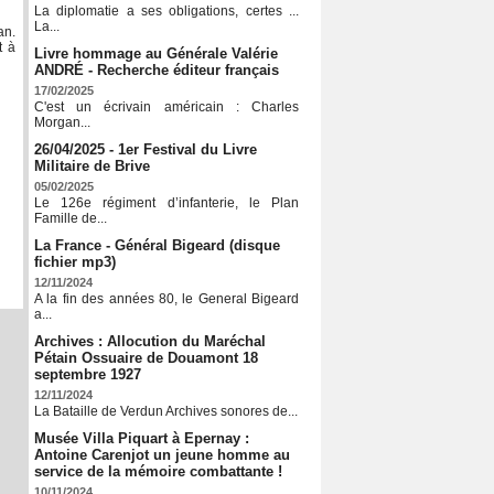
La diplomatie a ses obligations, certes ...
La...
an.
t à
Livre hommage au Générale Valérie
ANDRÉ - Recherche éditeur français
17/02/2025
C'est un écrivain américain : Charles
Morgan...
26/04/2025 - 1er Festival du Livre
Militaire de Brive
05/02/2025
Le 126e régiment d’infanterie, le Plan
Famille de...
La France - Général Bigeard (disque
fichier mp3)
12/11/2024
A la fin des années 80, le General Bigeard
a...
Archives : Allocution du Maréchal
Pétain Ossuaire de Douamont 18
septembre 1927
12/11/2024
La Bataille de Verdun Archives sonores de...
Musée Villa Piquart à Epernay :
Antoine Carenjot un jeune homme au
service de la mémoire combattante !
10/11/2024