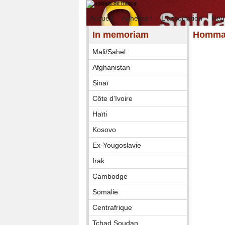
Accueil
Adhérez !
L'association
Rég
In memoriam
Hommag
Mali/Sahel
Afghanistan
Sinaï
Côte d'Ivoire
Haïti
Kosovo
Ex-Yougoslavie
Irak
Cambodge
Somalie
Centrafrique
Tchad Soudan