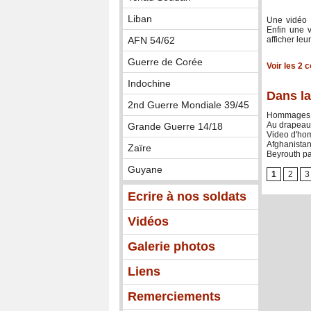
Liban
Une vidéo 
Enfin une v
AFN 54/62
afficher leu
Guerre de Corée
Voir les
2
c
Indochine
Dans la
2nd Guerre Mondiale 39/45
Hommages à
Au drapeau 
Grande Guerre 14/18
Video d'ho
Afghanistan
Zaïre
Beyrouth p
Guyane
1
2
3
Ecrire à nos soldats
Vidéos
Galerie photos
Liens
Remerciements