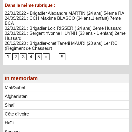
Dans la même rubrique :
22/01/2022 - Brigadier Alexandre MARTIN (24 ans) 54eme RA
24/09/2021 : CCH Maxime BLASCO (34 ans,1 enfant) 7eme
BCA
02/01/2021 : Brigadier Loic RISSER ( 24 ans) 2eme Hussard
02/01/2021 : Sergent Yvonne HUYNH (33 ans - 1 enfant) 2eme
Hussard
28/12/2020 : Brigadier-chef Tanerii MAURI (28 ans) 1er RC
(Regiment de Chasseur)
1
2
3
4
5
»
...
9
In memoriam
Mali/Sahel
Afghanistan
Sinaï
Côte d'Ivoire
Haïti
Kosovo