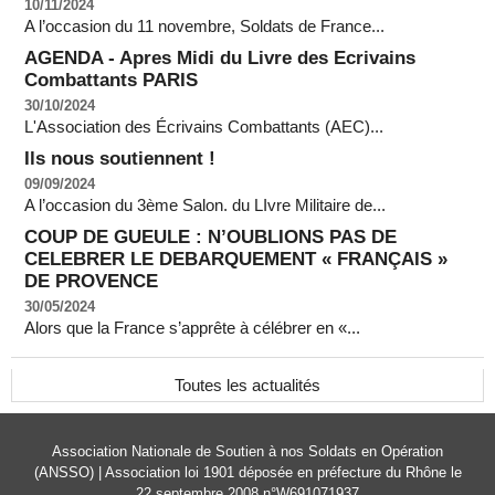
10/11/2024
A l’occasion du 11 novembre, Soldats de France...
AGENDA - Apres Midi du Livre des Ecrivains
Combattants PARIS
30/10/2024
L'Association des Écrivains Combattants (AEC)...
Ils nous soutiennent !
09/09/2024
A l’occasion du 3ème Salon. du LIvre Militaire de...
COUP DE GUEULE : N’OUBLIONS PAS DE
CELEBRER LE DEBARQUEMENT « FRANÇAIS »
DE PROVENCE
30/05/2024
Alors que la France s’apprête à célébrer en «...
Toutes les actualités
Association Nationale de Soutien à nos Soldats en Opération
(ANSSO) | Association loi 1901 déposée en préfecture du Rhône le
22 septembre 2008 n°W691071937