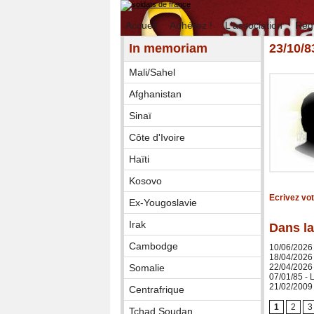
Accueil
Adhérez !
L'association
Rég
In memoriam
23/10/
Mali/Sahel
Afghanistan
Sinaï
Côte d'Ivoire
Haïti
Kosovo
Ecrivez vo
Ex-Yougoslavie
Irak
Dans la
Cambodge
10/06/2026
18/04/2026
Somalie
22/04/2026 
07/01/85 -
21/02/2009 
Centrafrique
1
2
3
Tchad Soudan