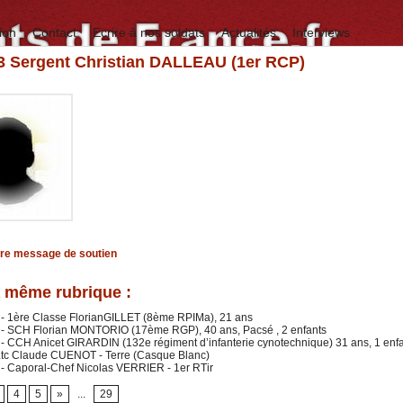
ion
Contact
Ecrire à nos soldats
Actualités
Interviews
83 Sergent Christian DALLEAU (1er RCP)
tre message de soutien
 même rubrique :
 - 1ère Classe FlorianGILLET (8ème RPIMa), 21 ans
 - SCH Florian MONTORIO (17ème RGP), 40 ans, Pacsé , 2 enfants
- CCH Anicet GIRARDIN (132e régiment d’infanterie cynotechnique) 31 ans, 1 enf
 Ltc Claude CUENOT - Terre (Casque Blanc)
- Caporal-Chef Nicolas VERRIER - 1er RTir
4
5
»
...
29