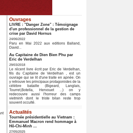
Ouvrages
LIVRE : "Danger Zone" : Témoignage
d'un professionnel de la gestion de
crise par David Hornus
24/06/2022
Paru en Mai 2022 aux editions Balland,
David...
Au Capitaine de Dien Bien Phu par
Eric de Verdelhan
29/03/2018
Le récent livre écrit par Eric de Verdelhan,
fils du Capitaine de Verdelhan , est un
ouvrage qui se lit d'une traite en apnée. On
y retrouve les principaux protagonistes de la
célèbre bataille (Bigeard, Langlais,
Tourret,Botella, Hervouet ...) on y
redecouvre aussi l'horreur des camps
vietminh dont le triste bilan reste trop
souvent occulté.
Actualités
ant
Tournée présidentielle au Vietnam :
Emmanuel Macron rend hommage à
Hô-Chi-Minh ...
27/05/2025