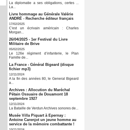
La diplomatie a ses obligations, certes ...
La...
Livre hommage au Générale Valérie
ANDRÉ - Recherche éditeur français
17/02/2025
C'est un écrivain américain : Charles
Morgan...
26/04/2025 - 1er Festival du Livre
Militaire de Brive
05/02/2025
Le 126e régiment d’infanterie, le Plan
Famille de...
La France - Général Bigeard (disque
fichier mp3)
12/11/2024
A la fin des années 80, le General Bigeard
a...
Archives : Allocution du Maréchal
Pétain Ossuaire de Douamont 18
septembre 1927
12/11/2024
La Bataille de Verdun Archives sonores de...
Musée Villa Piquart à Epernay :
Antoine Carenjot un jeune homme au
service de la mémoire combattante !
10/11/2024