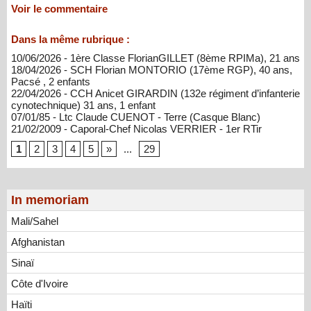
Voir le commentaire
Dans la même rubrique :
10/06/2026 - 1ère Classe FlorianGILLET (8ème RPIMa), 21 ans
18/04/2026 - SCH Florian MONTORIO (17ème RGP), 40 ans,
Pacsé , 2 enfants
22/04/2026 - CCH Anicet GIRARDIN (132e régiment d’infanterie
cynotechnique) 31 ans, 1 enfant
07/01/85 - Ltc Claude CUENOT - Terre (Casque Blanc)
21/02/2009 - Caporal-Chef Nicolas VERRIER - 1er RTir
1
2
3
4
5
»
...
29
In memoriam
Mali/Sahel
Afghanistan
Sinaï
Côte d'Ivoire
Haïti