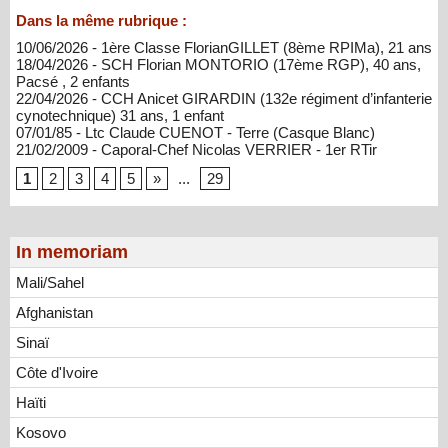
Dans la même rubrique :
10/06/2026 - 1ère Classe FlorianGILLET (8ème RPIMa), 21 ans
18/04/2026 - SCH Florian MONTORIO (17ème RGP), 40 ans,
Pacsé , 2 enfants
22/04/2026 - CCH Anicet GIRARDIN (132e régiment d’infanterie
cynotechnique) 31 ans, 1 enfant
07/01/85 - Ltc Claude CUENOT - Terre (Casque Blanc)
21/02/2009 - Caporal-Chef Nicolas VERRIER - 1er RTir
1
2
3
4
5
»
...
29
In memoriam
Mali/Sahel
Afghanistan
Sinaï
Côte d'Ivoire
Haïti
Kosovo