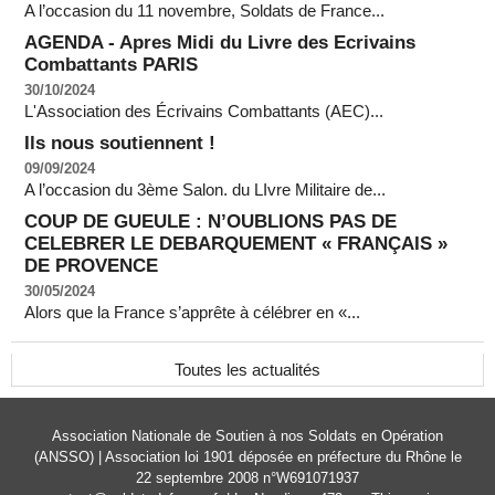
A l’occasion du 11 novembre, Soldats de France...
AGENDA - Apres Midi du Livre des Ecrivains
Combattants PARIS
30/10/2024
L'Association des Écrivains Combattants (AEC)...
Ils nous soutiennent !
09/09/2024
A l’occasion du 3ème Salon. du LIvre Militaire de...
COUP DE GUEULE : N’OUBLIONS PAS DE
CELEBRER LE DEBARQUEMENT « FRANÇAIS »
DE PROVENCE
30/05/2024
Alors que la France s’apprête à célébrer en «...
Toutes les actualités
Association Nationale de Soutien à nos Soldats en Opération
(ANSSO) | Association loi 1901 déposée en préfecture du Rhône le
22 septembre 2008 n°W691071937