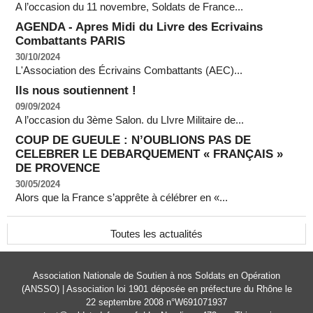
A l’occasion du 11 novembre, Soldats de France...
AGENDA - Apres Midi du Livre des Ecrivains
Combattants PARIS
30/10/2024
L'Association des Écrivains Combattants (AEC)...
Ils nous soutiennent !
09/09/2024
A l’occasion du 3ème Salon. du LIvre Militaire de...
COUP DE GUEULE : N’OUBLIONS PAS DE
CELEBRER LE DEBARQUEMENT « FRANÇAIS »
DE PROVENCE
30/05/2024
Alors que la France s’apprête à célébrer en «...
Toutes les actualités
Association Nationale de Soutien à nos Soldats en Opération
(ANSSO) | Association loi 1901 déposée en préfecture du Rhône le
22 septembre 2008 n°W691071937