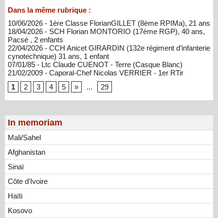
Dans la même rubrique :
10/06/2026 - 1ère Classe FlorianGILLET (8ème RPIMa), 21 ans
18/04/2026 - SCH Florian MONTORIO (17ème RGP), 40 ans,
Pacsé , 2 enfants
22/04/2026 - CCH Anicet GIRARDIN (132e régiment d’infanterie
cynotechnique) 31 ans, 1 enfant
07/01/85 - Ltc Claude CUENOT - Terre (Casque Blanc)
21/02/2009 - Caporal-Chef Nicolas VERRIER - 1er RTir
1
2
3
4
5
»
...
29
In memoriam
Mali/Sahel
Afghanistan
Sinaï
Côte d'Ivoire
Haïti
Kosovo