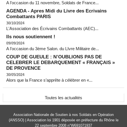
A l’occasion du 11 novembre, Soldats de France...
AGENDA - Apres Midi du Livre des Ecrivains
Combattants PARIS
30/10/2024
L'Association des Écrivains Combattants (AEC)...
Ils nous soutiennent !
09/09/2024
A l’occasion du 3ème Salon. du LIvre Militaire de...
COUP DE GUEULE : N’OUBLIONS PAS DE
CELEBRER LE DEBARQUEMENT « FRANÇAIS »
DE PROVENCE
30/05/2024
Alors que la France s’apprête à célébrer en «...
Toutes les actualités
Association Nationale de Soutien à nos Soldats en Opération
(ANSSO) | Association loi 1901 déposée en préfecture du Rhône le
22 septembre 2008 n°W691071937