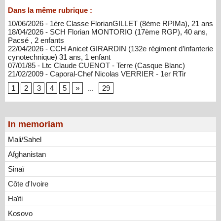
Dans la même rubrique :
10/06/2026 - 1ère Classe FlorianGILLET (8ème RPIMa), 21 ans
18/04/2026 - SCH Florian MONTORIO (17ème RGP), 40 ans,
Pacsé , 2 enfants
22/04/2026 - CCH Anicet GIRARDIN (132e régiment d’infanterie
cynotechnique) 31 ans, 1 enfant
07/01/85 - Ltc Claude CUENOT - Terre (Casque Blanc)
21/02/2009 - Caporal-Chef Nicolas VERRIER - 1er RTir
1
2
3
4
5
»
...
29
In memoriam
Mali/Sahel
Afghanistan
Sinaï
Côte d'Ivoire
Haïti
Kosovo