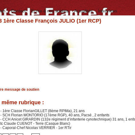
ion
Contact
Ecrire à nos soldats
Actualités
Interviews
3 1ère Classe François JULIO (1er RCP)
tre message de soutien
 même rubrique :
 - 1ère Classe FlorianGILLET (8ème RPIMa), 21 ans
 - SCH Florian MONTORIO (17ème RGP), 40 ans, Pacsé , 2 enfants
- CCH Anicet GIRARDIN (132e régiment d’infanterie cynotechnique) 31 ans, 1 enf
 Ltc Claude CUENOT - Terre (Casque Blanc)
- Caporal-Chef Nicolas VERRIER - 1er RTir