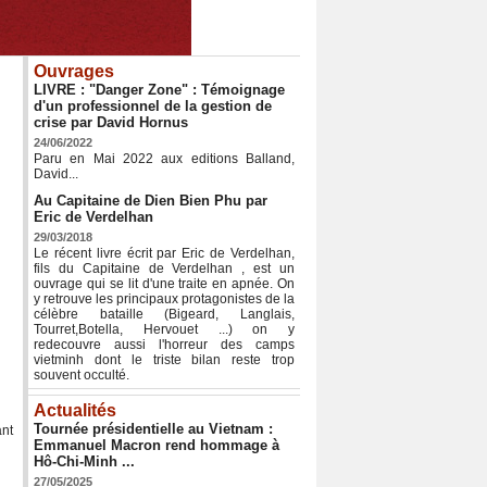
Ouvrages
LIVRE : "Danger Zone" : Témoignage
d'un professionnel de la gestion de
crise par David Hornus
24/06/2022
Paru en Mai 2022 aux editions Balland,
David...
Au Capitaine de Dien Bien Phu par
Eric de Verdelhan
29/03/2018
Le récent livre écrit par Eric de Verdelhan,
fils du Capitaine de Verdelhan , est un
ouvrage qui se lit d'une traite en apnée. On
y retrouve les principaux protagonistes de la
célèbre bataille (Bigeard, Langlais,
Tourret,Botella, Hervouet ...) on y
redecouvre aussi l'horreur des camps
vietminh dont le triste bilan reste trop
souvent occulté.
Actualités
Tournée présidentielle au Vietnam :
ant
Emmanuel Macron rend hommage à
Hô-Chi-Minh ...
27/05/2025