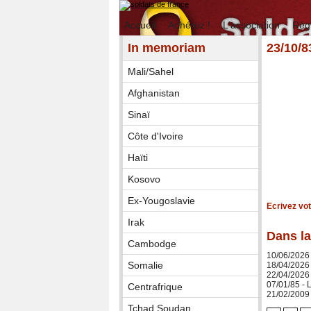
Accueil
Adhérez !
L'association
Rég
In memoriam
23/10/8
Mali/Sahel
Afghanistan
Sinaï
Côte d'Ivoire
Haïti
Kosovo
Ex-Yougoslavie
Ecrivez vo
Irak
Dans la
Cambodge
10/06/2026
Somalie
18/04/2026
22/04/2026 
07/01/85 -
Centrafrique
21/02/2009 
Tchad Soudan