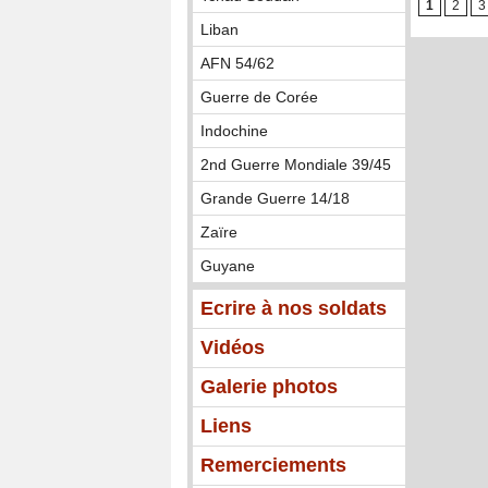
1
2
3
Liban
AFN 54/62
Guerre de Corée
Indochine
2nd Guerre Mondiale 39/45
Grande Guerre 14/18
Zaïre
Guyane
Ecrire à nos soldats
Vidéos
Galerie photos
Liens
Remerciements