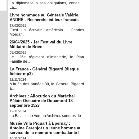
La diplomatie a ses obligations, certes ...
La...
Livre hommage au Générale Valérie
ANDRÉ - Recherche éditeur français
17/02/2025
C'est un écrivain américain : Charles
Morgan...
26/04/2025 - 1er Festival du Livre
Militaire de Brive
05/02/2025
Le 126e régiment d’infanterie, le Plan
Famille de...
La France - Général Bigeard (disque
fichier mp3)
12/11/2024
A la fin des années 80, le General Bigeard
a...
Archives : Allocution du Maréchal
Pétain Ossuaire de Douamont 18
septembre 1927
12/11/2024
La Bataille de Verdun Archives sonores de...
Musée Villa Piquart à Epernay :
Antoine Carenjot un jeune homme au
service de la mémoire combattante !
10/11/2024