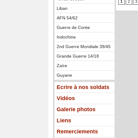
1
2
3
Liban
AFN 54/62
Guerre de Corée
Indochine
2nd Guerre Mondiale 39/45
Grande Guerre 14/18
Zaïre
Guyane
Ecrire à nos soldats
Vidéos
Galerie photos
Liens
Remerciements