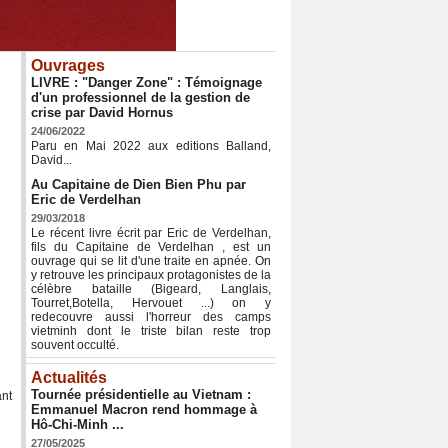
Ouvrages
LIVRE : "Danger Zone" : Témoignage
d'un professionnel de la gestion de
crise par David Hornus
24/06/2022
Paru en Mai 2022 aux editions Balland,
David...
Au Capitaine de Dien Bien Phu par
Eric de Verdelhan
29/03/2018
Le récent livre écrit par Eric de Verdelhan,
fils du Capitaine de Verdelhan , est un
ouvrage qui se lit d'une traite en apnée. On
y retrouve les principaux protagonistes de la
célèbre bataille (Bigeard, Langlais,
Tourret,Botella, Hervouet ...) on y
redecouvre aussi l'horreur des camps
vietminh dont le triste bilan reste trop
souvent occulté.
Actualités
Tournée présidentielle au Vietnam :
ant
Emmanuel Macron rend hommage à
Hô-Chi-Minh ...
27/05/2025