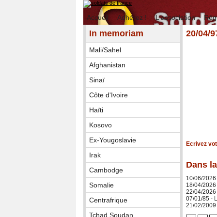
Accueil
Adhérez !
L'association
Rég
In memoriam
20/04/
Mali/Sahel
Afghanistan
Sinaï
Côte d'Ivoire
Haïti
Kosovo
Ex-Yougoslavie
Ecrivez vo
Irak
Dans la
Cambodge
10/06/2026
Somalie
18/04/2026
22/04/2026 
07/01/85 -
Centrafrique
21/02/2009 
Tchad Soudan