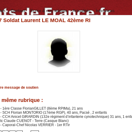
ion
Contact
Ecrire à nos soldats
Actualités
Interviews
97 Soldat Laurent LE MOAL 42ème RI
tre message de soutien
 même rubrique :
 - 1ère Classe FlorianGILLET (8ème RPIMa), 21 ans
 - SCH Florian MONTORIO (17ème RGP), 40 ans, Pacsé , 2 enfants
- CCH Anicet GIRARDIN (132e régiment d’infanterie cynotechnique) 31 ans, 1 enf
 Ltc Claude CUENOT - Terre (Casque Blanc)
- Caporal-Chef Nicolas VERRIER - 1er RTir