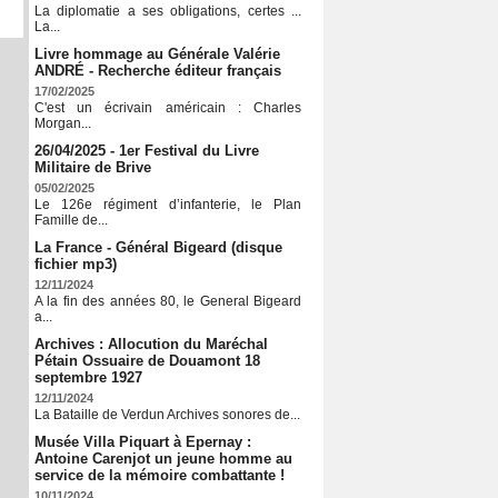
La diplomatie a ses obligations, certes ...
La...
Livre hommage au Générale Valérie
ANDRÉ - Recherche éditeur français
17/02/2025
C'est un écrivain américain : Charles
Morgan...
26/04/2025 - 1er Festival du Livre
Militaire de Brive
05/02/2025
Le 126e régiment d’infanterie, le Plan
Famille de...
La France - Général Bigeard (disque
fichier mp3)
12/11/2024
A la fin des années 80, le General Bigeard
a...
Archives : Allocution du Maréchal
Pétain Ossuaire de Douamont 18
septembre 1927
12/11/2024
La Bataille de Verdun Archives sonores de...
Musée Villa Piquart à Epernay :
Antoine Carenjot un jeune homme au
service de la mémoire combattante !
10/11/2024