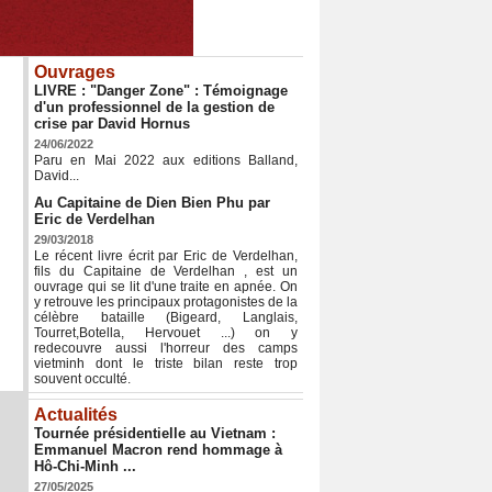
Ouvrages
LIVRE : "Danger Zone" : Témoignage
d'un professionnel de la gestion de
crise par David Hornus
24/06/2022
Paru en Mai 2022 aux editions Balland,
David...
Au Capitaine de Dien Bien Phu par
Eric de Verdelhan
29/03/2018
Le récent livre écrit par Eric de Verdelhan,
fils du Capitaine de Verdelhan , est un
ouvrage qui se lit d'une traite en apnée. On
y retrouve les principaux protagonistes de la
célèbre bataille (Bigeard, Langlais,
Tourret,Botella, Hervouet ...) on y
redecouvre aussi l'horreur des camps
vietminh dont le triste bilan reste trop
souvent occulté.
Actualités
Tournée présidentielle au Vietnam :
Emmanuel Macron rend hommage à
Hô-Chi-Minh ...
27/05/2025