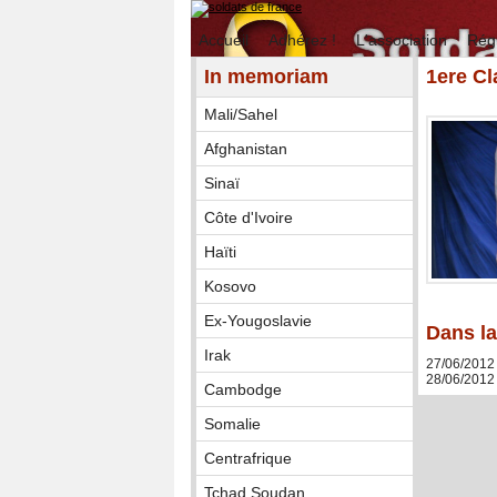
Accueil
Adhérez !
L'association
Rég
In memoriam
1ere Cl
Mali/Sahel
Afghanistan
Sinaï
Côte d'Ivoire
Haïti
Kosovo
Ex-Yougoslavie
Dans la
Irak
27/06/2012
28/06/2012
Cambodge
Somalie
Centrafrique
Tchad Soudan