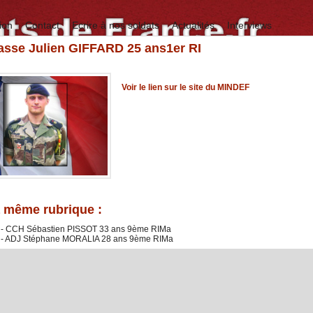
ion
Contact
Ecrire à nos soldats
Actualités
Interviews
asse Julien GIFFARD 25 ans1er RI
Voir le lien sur le site du MINDEF
 même rubrique :
 - CCH Sébastien PISSOT 33 ans 9ème RIMa
 - ADJ Stéphane MORALIA 28 ans 9ème RIMa