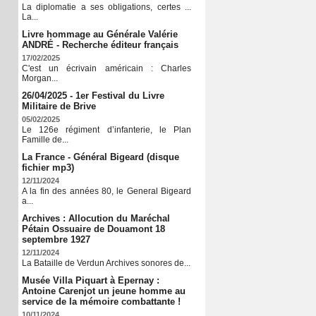
La diplomatie a ses obligations, certes ...
La...
Livre hommage au Générale Valérie
ANDRÉ - Recherche éditeur français
17/02/2025
C'est un écrivain américain : Charles
Morgan...
26/04/2025 - 1er Festival du Livre
Militaire de Brive
05/02/2025
Le 126e régiment d’infanterie, le Plan
Famille de...
La France - Général Bigeard (disque
fichier mp3)
12/11/2024
A la fin des années 80, le General Bigeard
a...
Archives : Allocution du Maréchal
Pétain Ossuaire de Douamont 18
septembre 1927
12/11/2024
La Bataille de Verdun Archives sonores de...
Musée Villa Piquart à Epernay :
Antoine Carenjot un jeune homme au
service de la mémoire combattante !
10/11/2024