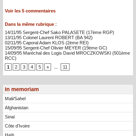
Voir les
5
commentaires
Dans la même rubrique :
14/11/95 Sergent-Chef Sako PALASETE (17ème RGP)
13/11/95 Colonel Laurent ROBERT (BA 942)
02/11/95 Caporal Adam KLOS (2ème REI)
15/09/95 Sergent-Chef Olivier MEYER (19ème GC)
14/09/95 Maréchal des Logis David MROCZKOWSKI (501ème
RCC)
1
2
3
4
5
»
...
11
In memoriam
Mali/Sahel
Afghanistan
Sinaï
Côte d'Ivoire
Haïti