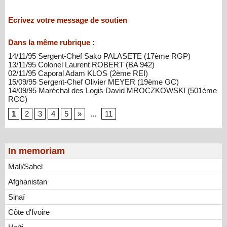
Ecrivez votre message de soutien
Dans la même rubrique :
14/11/95 Sergent-Chef Sako PALASETE (17ème RGP)
13/11/95 Colonel Laurent ROBERT (BA 942)
02/11/95 Caporal Adam KLOS (2ème REI)
15/09/95 Sergent-Chef Olivier MEYER (19ème GC)
14/09/95 Maréchal des Logis David MROCZKOWSKI (501ème
RCC)
1
2
3
4
5
»
...
11
In memoriam
Mali/Sahel
Afghanistan
Sinaï
Côte d'Ivoire