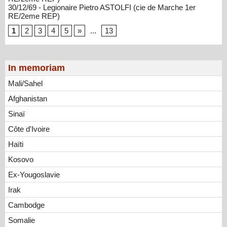
30/12/69 - Legionaire Pietro ASTOLFI (cie de Marche 1er
RE/2eme REP)
1
2
3
4
5
»
...
13
In memoriam
Mali/Sahel
Afghanistan
Sinaï
Côte d'Ivoire
Haïti
Kosovo
Ex-Yougoslavie
Irak
Cambodge
Somalie