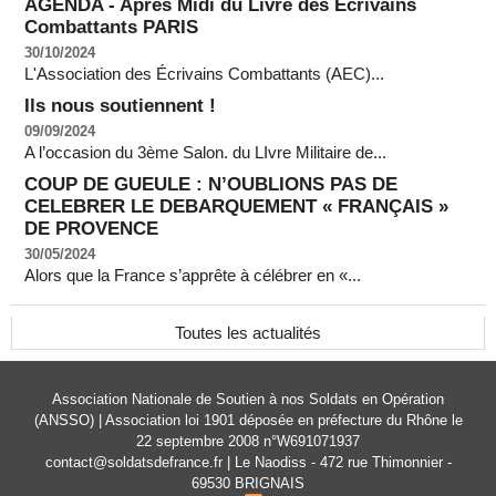
AGENDA - Apres Midi du Livre des Ecrivains
Combattants PARIS
30/10/2024
L'Association des Écrivains Combattants (AEC)...
Ils nous soutiennent !
09/09/2024
A l’occasion du 3ème Salon. du LIvre Militaire de...
COUP DE GUEULE : N’OUBLIONS PAS DE
CELEBRER LE DEBARQUEMENT « FRANÇAIS »
DE PROVENCE
30/05/2024
Alors que la France s’apprête à célébrer en «...
Toutes les actualités
Association Nationale de Soutien à nos Soldats en Opération
(ANSSO) | Association loi 1901 déposée en préfecture du Rhône le
22 septembre 2008 n°W691071937
contact@soldatsdefrance.fr | Le Naodiss - 472 rue Thimonnier -
69530 BRIGNAIS