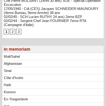
Cne Pierre MULSANT (14/44 30 ans) SOE - Special Opération
Excecutive
17/05/1940 - Cdt (CES) Jacques SCHNEIDER-MAUNOURY
(4eme Bureau, 9eme Armée) 38 ans
02/02/45 - SCH Lucien RUTHY 24 ans) 2eme BZP
02/02/44 - Sergent-Chef Jean FOURNIER 7eme RTA
(Campagne d'italie)
1
2
3
In memoriam
Mali/Sahel
Afghanistan
Sinaï
Côte d'Ivoire
Haïti
Kosovo
Ex-Yougoslavie