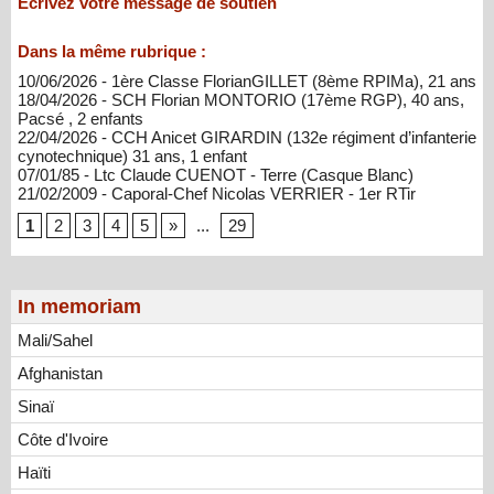
Ecrivez votre message de soutien
Dans la même rubrique :
10/06/2026 - 1ère Classe FlorianGILLET (8ème RPIMa), 21 ans
18/04/2026 - SCH Florian MONTORIO (17ème RGP), 40 ans,
Pacsé , 2 enfants
22/04/2026 - CCH Anicet GIRARDIN (132e régiment d’infanterie
cynotechnique) 31 ans, 1 enfant
07/01/85 - Ltc Claude CUENOT - Terre (Casque Blanc)
21/02/2009 - Caporal-Chef Nicolas VERRIER - 1er RTir
1
2
3
4
5
»
...
29
In memoriam
Mali/Sahel
Afghanistan
Sinaï
Côte d'Ivoire
Haïti