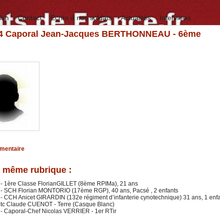
ion
Contact
Ecrire à nos soldats
Actualités
Interviews
84 Caporal Jean-Jacques BERTHONNEAU - 6ème
mmentaire
 même rubrique :
 - 1ère Classe FlorianGILLET (8ème RPIMa), 21 ans
 - SCH Florian MONTORIO (17ème RGP), 40 ans, Pacsé , 2 enfants
- CCH Anicet GIRARDIN (132e régiment d’infanterie cynotechnique) 31 ans, 1 enf
 Ltc Claude CUENOT - Terre (Casque Blanc)
- Caporal-Chef Nicolas VERRIER - 1er RTir