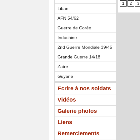
1
2
3
Liban
AFN 54/62
Guerre de Corée
Indochine
2nd Guerre Mondiale 39/45
Grande Guerre 14/18
Zaïre
Guyane
Ecrire à nos soldats
Vidéos
Galerie photos
Liens
Remerciements