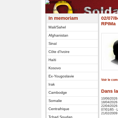
Accueil
Adhérez !
L'association
Rég
In memoriam
02/07/
RPIMa
Mali/Sahel
Afghanistan
Sinaï
Côte d'Ivoire
Haïti
Kosovo
Ex-Yougoslavie
Voir le co
Irak
Dans la
Cambodge
10/06/2026
Somalie
18/04/2026
22/04/2026 
Centrafrique
07/01/85 -
21/02/2009 
Tchad Soudan