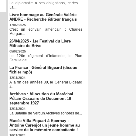
La diplomatie a ses obligations, certes ...
La...
Livre hommage au Générale Valérie
ANDRÉ - Recherche éditeur français
17/02/2025
C'est un écrivain américain : Charles
Morgan...
26/04/2025 - 1er Festival du Livre
Militaire de Brive
05/02/2025
Le 126e régiment d’infanterie, le Plan
Famille de...
La France - Général Bigeard (disque
fichier mp3)
12/11/2024
A la fin des années 80, le General Bigeard
a...
Archives : Allocution du Maréchal
Pétain Ossuaire de Douamont 18
septembre 1927
12/11/2024
La Bataille de Verdun Archives sonores de...
Musée Villa Piquart à Epernay :
Antoine Carenjot un jeune homme au
service de la mémoire combattante !
10/11/2024