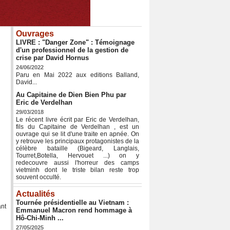
Ouvrages
LIVRE : "Danger Zone" : Témoignage
d'un professionnel de la gestion de
crise par David Hornus
24/06/2022
Paru en Mai 2022 aux editions Balland,
David...
Au Capitaine de Dien Bien Phu par
Eric de Verdelhan
29/03/2018
Le récent livre écrit par Eric de Verdelhan,
fils du Capitaine de Verdelhan , est un
ouvrage qui se lit d'une traite en apnée. On
y retrouve les principaux protagonistes de la
célèbre bataille (Bigeard, Langlais,
Tourret,Botella, Hervouet ...) on y
redecouvre aussi l'horreur des camps
vietminh dont le triste bilan reste trop
souvent occulté.
Actualités
Tournée présidentielle au Vietnam :
ant
Emmanuel Macron rend hommage à
Hô-Chi-Minh ...
27/05/2025