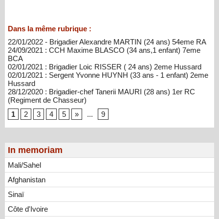
Dans la même rubrique :
22/01/2022 - Brigadier Alexandre MARTIN (24 ans) 54eme RA
24/09/2021 : CCH Maxime BLASCO (34 ans,1 enfant) 7eme
BCA
02/01/2021 : Brigadier Loic RISSER ( 24 ans) 2eme Hussard
02/01/2021 : Sergent Yvonne HUYNH (33 ans - 1 enfant) 2eme
Hussard
28/12/2020 : Brigadier-chef Tanerii MAURI (28 ans) 1er RC
(Regiment de Chasseur)
1
2
3
4
5
»
...
9
In memoriam
Mali/Sahel
Afghanistan
Sinaï
Côte d'Ivoire