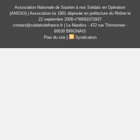
Association Nationale de Soutien à nos Soldats en Opération
(ANSSO) | Association loi 1901 déposée en préfecture du Rhône le
22 septembre 2008 n°W691071937
contact@soldatsdefrance.fr | Le Naodiss - 472 rue Thimonnier -
69530 BRIGNAIS
|
Plan du site
Syndication