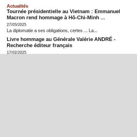
Actualités
Tournée présidentielle au Vietnam : Emmanuel
Macron rend hommage à Hô-Chi-Minh ...
27/05/2025
La diplomatie a ses obligations, certes ... La...
Livre hommage au Générale Valérie ANDRÉ -
Recherche éditeur français
17/02/2025
C'est un écrivain américain : Charles Morgan...
26/04/2025 - 1er Festival du Livre Militaire de Brive
05/02/2025
Le 126e régiment d’infanterie, le Plan Famille de...
La France - Général Bigeard (disque fichier mp3)
12/11/2024
A la fin des années 80, le General Bigeard a...
Archives : Allocution du Maréchal Pétain Ossuaire
de Douamont 18 septembre 1927
12/11/2024
La Bataille de Verdun Archives sonores de...