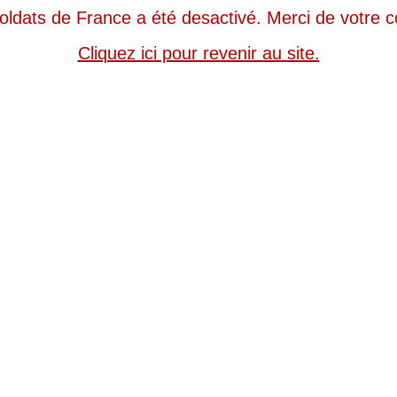
oldat de France a été deactivé. Merci de votre
ion 
 Contact 
 Ecrire à no oldat 
 Actualité 
 Interview 
Cliquez ici pour revenir au ite.
TIEN A NOS SOLDATS !
 
CLIQUEZ ICI 
 repecter le règle élémentaire de "SECOPS" (écurité opérationnelle) le m
 ligne.
la écurité de no oldat en opération et à celle de leur famille, nou vou
e le régiment), de nom de famille, de grade, de lieux de tationnement, de date
 ne eront pa publié. 
mable
 Bonjour à tou, 
 Beaucoup de courage à tou ceux qui ont en pote de par le monde. 