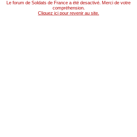
Le forum de Soldat de France a été deactivé. Merci de votre 
compréhenion.
Cliquez ici pour revenir au ite.
Accueil
 
 > 
 
Forum
 
 > 
ECRIVEZ UN MESSAGE DE SOUTIEN A NOS 
SOLDATS !
Pour écrire à no oldat, 
CLIQUEZ ICI 
AVERTISSEMENT : Afin de repecter le 
règle élémentaire de "SECOPS" (écurité 
opérationnelle) le meage de la rubrique 
"Écrire à no oldat" ont modéré avant 
leur mie en ligne.
Afin de ne pa nuire à la écurité de no 
oldat en opération et à celle de leur famille, nou vou 
demandon de veiller à ne pa citer d’unité d’appartenance 
(autre que le régiment), de nom de famille, de grade, de lieux 