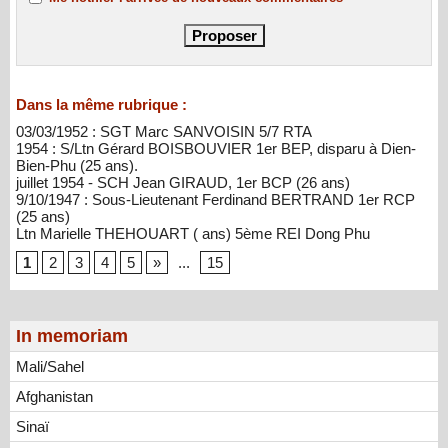
Dans la même rubrique :
03/03/1952 : SGT Marc SANVOISIN 5/7 RTA
1954 : S/Ltn Gérard BOISBOUVIER 1er BEP, disparu à Dien-
Bien-Phu (25 ans).
juillet 1954 - SCH Jean GIRAUD, 1er BCP (26 ans)
9/10/1947 : Sous-Lieutenant Ferdinand BERTRAND 1er RCP
(25 ans)
Ltn Marielle THEHOUART ( ans) 5ème REI Dong Phu
1
2
3
4
5
»
...
15
In memoriam
Mali/Sahel
Afghanistan
Sinaï