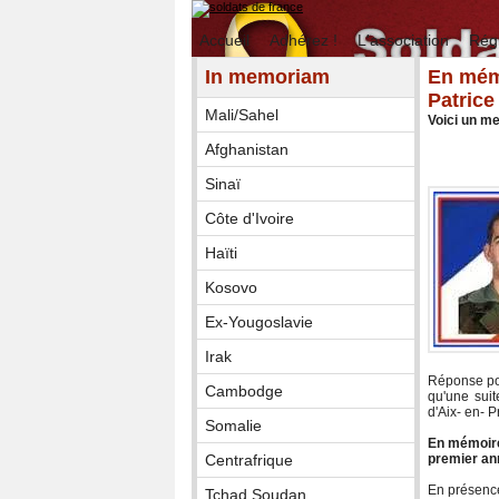
Accueil
Adhérez !
L'association
Rég
In memoriam
En mémo
Patric
Mali/Sahel
Voici un m
Afghanistan
Sinaï
Côte d'Ivoire
Haïti
Kosovo
Ex-Yougoslavie
Irak
Réponse pos
Cambodge
qu'une suit
d'Aix- en- 
Somalie
En mémoire
Centrafrique
premier an
En présence
Tchad Soudan