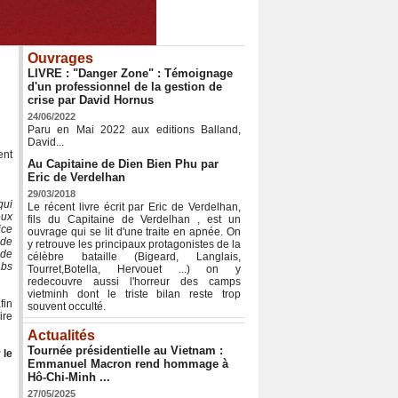
Ouvrages
LIVRE : "Danger Zone" : Témoignage
d'un professionnel de la gestion de
crise par David Hornus
24/06/2022
Paru en Mai 2022 aux editions Balland,
David...
ent
Au Capitaine de Dien Bien Phu par
Eric de Verdelhan
29/03/2018
qui
Le récent livre écrit par Eric de Verdelhan,
eux
fils du Capitaine de Verdelhan , est un
ice
ouvrage qui se lit d'une traite en apnée. On
 de
y retrouve les principaux protagonistes de la
 de
célèbre bataille (Bigeard, Langlais,
abs
Tourret,Botella, Hervouet ...) on y
redecouvre aussi l'horreur des camps
vietminh dont le triste bilan reste trop
fin
souvent occulté.
ire
Actualités
Tournée présidentielle au Vietnam :
 le
Emmanuel Macron rend hommage à
Hô-Chi-Minh ...
27/05/2025