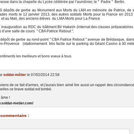
 dans la chapelle du Lycée célébrée par l’aumônier, le " Padre " Bertin.
pôts de gerbe au Monument aux Morts du LMA en mémoire de Patrice, de 
ades morts le 12 janvier 2013, des autres soldats Morts pour la France en 2013
 et au Mali, des anciens élèves du LMA Morts pour La France.
uguration au RDC du bâtiment Bir Hakeim (internat des classes préparatoires
 d’une salle de cours " CBA Patrice Rebout ".
t de gerbe au rond-point " CBA Patrice Rebout " avenue de Brédasque, dans
n-Provence (stationnement très facile sur le parking du Géant Casino à 30 mèt
ntiments les meilleurs et bons voeux à tous.
ar
soldat-métier
le 07/02/2014 22:58
iens de ce fait d'armes, et j'aurais bien aimé lire aussi un rappel des circonstanc
elles ce brave soldat est tombé.
 âme !
w.soldat-metier.com/
commentaire :