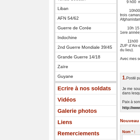
9 h00 messe
Liban
10h000 dé
trois camar
AFN 54/62
Afghanistan
Guerre de Corée
10h 15 ina
1ere année)
Indochine
11h00 dépô
ZUP d’Aix-e
2nd Guerre Mondiale 39/45
du lieu).
Grande Guerre 14/18
Avec mes se
Zaïre
Guyane
1.
Posté p
Ecrire à nos soldats
Je me souv
dans lesqu
Vidéos
Paix à son
http://ww
Galerie photos
Nouveau 
Liens
Nom * :
Remerciements