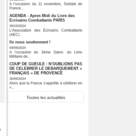
A l’occasion du 11 novembre, Soldats de
France...
AGENDA - Apres Midi du Livre des
Ecrivains Combattants PARIS
30/10/2024
L'Association des Écrivains Combattants
(AEC)...
Ils nous soutiennent !
09/09/2024
A l’occasion du 3ème Salon. du LIvre
Militaire de...
COUP DE GUEULE : N’OUBLIONS PAS
DE CELEBRER LE DEBARQUEMENT «
FRANÇAIS » DE PROVENCE
30/05/2024
Alors que la France s’apprête à célébrer en
«...
Toutes les actualités
é