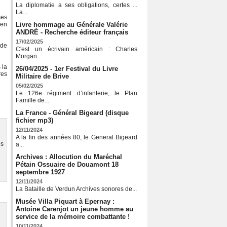
La diplomatie a ses obligations, certes ...
La...
ses
 en
Livre hommage au Générale Valérie
ANDRÉ - Recherche éditeur français
17/02/2025
 de
C'est un écrivain américain : Charles
Morgan...
 la
26/04/2025 - 1er Festival du Livre
res
Militaire de Brive
05/02/2025
Le 126e régiment d’infanterie, le Plan
Famille de...
La France - Général Bigeard (disque
fichier mp3)
12/11/2024
A la fin des années 80, le General Bigeard
es
a...
Archives : Allocution du Maréchal
Pétain Ossuaire de Douamont 18
septembre 1927
12/11/2024
La Bataille de Verdun Archives sonores de...
Musée Villa Piquart à Epernay :
Antoine Carenjot un jeune homme au
service de la mémoire combattante !
10/11/2024