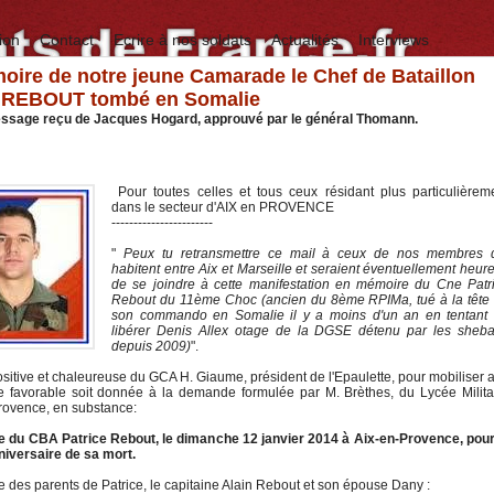
ion
Contact
Ecrire à nos soldats
Actualités
Interviews
ire de notre jeune Camarade le Chef de Bataillon
e REBOUT tombé en Somalie
essage reçu de Jacques Hogard, approuvé par le général Thomann.
Pour toutes celles et tous ceux résidant plus particulièrem
dans le secteur d'AIX en PROVENCE
-----------------------
"
Peux tu retransmettre ce mail à ceux de nos membres 
habitent entre Aix et Marseille et seraient éventuellement heur
de se joindre à cette manifestation en mémoire du Cne Patr
Rebout du 11ème Choc (ancien du 8ème RPIMa, tué à la tête
son commando en Somalie il y a moins d'un an en tentant
libérer Denis Allex otage de la DGSE détenu par les sheb
depuis 2009)
".
itive et chaleureuse du GCA H. Giaume, président de l'Epaulette, pour mobiliser a
e favorable soit donnée à la demande formulée par M. Brèthes, du Lycée Milita
Provence, en substance:
 du CBA Patrice Rebout, le dimanche 12 janvier 2014 à Aix-en-Provence, pour
niversaire de sa mort.
 des parents de Patrice, le capitaine Alain Rebout et son épouse Dany :