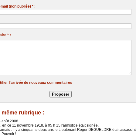
ail (non publiée) * :
re * :
tifier l'arrivée de nouveaux commentaires
 même rubrique :
 août 2008
s, en ce 11 novembre 1918, à 05 h 15 l'armistice était signée.
jamais : il y a cinquante deux ans le Lieutenant Roger DEGUELDRE était assassin
 Pouvoir !