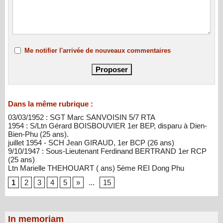
Me notifier l'arrivée de nouveaux commentaires
Dans la même rubrique :
03/03/1952 : SGT Marc SANVOISIN 5/7 RTA
1954 : S/Ltn Gérard BOISBOUVIER 1er BEP, disparu à Dien-
Bien-Phu (25 ans).
juillet 1954 - SCH Jean GIRAUD, 1er BCP (26 ans)
9/10/1947 : Sous-Lieutenant Ferdinand BERTRAND 1er RCP
(25 ans)
Ltn Marielle THEHOUART ( ans) 5ème REI Dong Phu
1
2
3
4
5
»
...
15
In memoriam