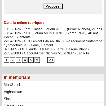
Dans la même rubrique :
10/06/2026 - 1ère Classe FlorianGILLET (8ème RPIMa), 21 ans
18/04/2026 - SCH Florian MONTORIO (17ème RGP), 40 ans,
Pacsé , 2 enfants
22/04/2026 - CCH Anicet GIRARDIN (132e régiment d’infanterie
cynotechnique) 31 ans, 1 enfant
07/01/85 - Ltc Claude CUENOT - Terre (Casque Blanc)
21/02/2009 - Caporal-Chef Nicolas VERRIER - 1er RTir
1
2
3
4
5
»
...
29
In memoriam
Mali/Sahel
Afghanistan
Sinaï
Côte d'Ivoire