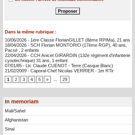
Dans la même rubrique :
10/06/2026 - 1ère Classe FlorianGILLET (8ème RPIMa), 21 ans
18/04/2026 - SCH Florian MONTORIO (17ème RGP), 40 ans,
Pacsé , 2 enfants
22/04/2026 - CCH Anicet GIRARDIN (132e régiment d’infanterie
cynotechnique) 31 ans, 1 enfant
07/01/85 - Ltc Claude CUENOT - Terre (Casque Blanc)
21/02/2009 - Caporal-Chef Nicolas VERRIER - 1er RTir
1
2
3
4
5
»
...
29
In memoriam
Mali/Sahel
Afghanistan
Sinaï