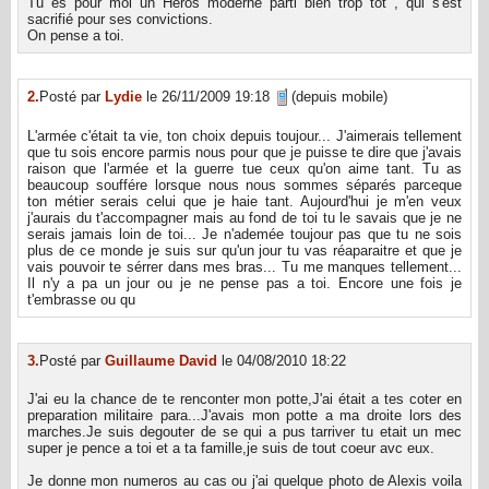
Tu es pour moi un Heros moderne parti bien trop tot , qui s'est
sacrifié pour ses convictions.
On pense a toi.
2.
Posté par
Lydie
le 26/11/2009 19:18
(depuis mobile)
L'armée c'était ta vie, ton choix depuis toujour... J'aimerais tellement
que tu sois encore parmis nous pour que je puisse te dire que j'avais
raison que l'armée et la guerre tue ceux qu'on aime tant. Tu as
beaucoup souffére lorsque nous nous sommes séparés parceque
ton métier serais celui que je haie tant. Aujourd'hui je m'en veux
j'aurais du t'accompagner mais au fond de toi tu le savais que je ne
serais jamais loin de toi... Je n'ademée toujour pas que tu ne sois
plus de ce monde je suis sur qu'un jour tu vas réaparaitre et que je
vais pouvoir te sérrer dans mes bras... Tu me manques tellement...
Il n'y a pa un jour ou je ne pense pas a toi. Encore une fois je
t'embrasse ou qu
3.
Posté par
Guillaume David
le 04/08/2010 18:22
J'ai eu la chance de te renconter mon potte,J'ai était a tes coter en
preparation militaire para...J'avais mon potte a ma droite lors des
marches.Je suis degouter de se qui a pus tarriver tu etait un mec
super je pence a toi et a ta famille,je suis de tout coeur avc eux.
Je donne mon numeros au cas ou j'ai quelque photo de Alexis voila