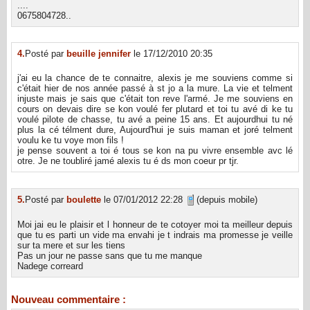
....
0675804728..
4.
Posté par
beuille jennifer
le 17/12/2010 20:35
j'ai eu la chance de te connaitre, alexis je me souviens comme si
c'était hier de nos année passé à st jo a la mure. La vie et telment
injuste mais je sais que c'était ton reve l'armé. Je me souviens en
cours on devais dire se kon voulé fer plutard et toi tu avé di ke tu
voulé pilote de chasse, tu avé a peine 15 ans. Et aujourdhui tu né
plus la cé télment dure, Aujourd'hui je suis maman et joré telment
voulu ke tu voye mon fils !
je pense souvent a toi é tous se kon na pu vivre ensemble avc lé
otre. Je ne toubliré jamé alexis tu é ds mon coeur pr tjr.
5.
Posté par
boulette
le 07/01/2012 22:28
(depuis mobile)
Moi jai eu le plaisir et l honneur de te cotoyer moi ta meilleur depuis
que tu es parti un vide ma envahi je t indrais ma promesse je veille
sur ta mere et sur les tiens
Pas un jour ne passe sans que tu me manque
Nadege correard
Nouveau commentaire :