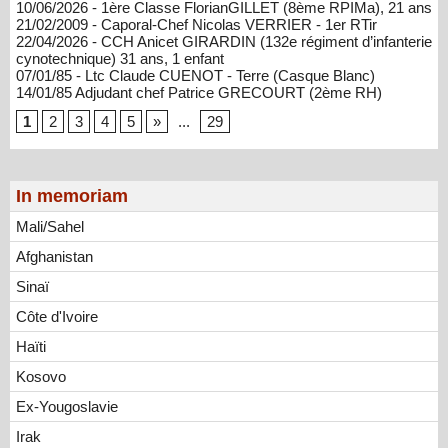
10/06/2026 - 1ère Classe FlorianGILLET (8ème RPIMa), 21 ans
21/02/2009 - Caporal-Chef Nicolas VERRIER - 1er RTir
22/04/2026 - CCH Anicet GIRARDIN (132e régiment d’infanterie
cynotechnique) 31 ans, 1 enfant
07/01/85 - Ltc Claude CUENOT - Terre (Casque Blanc)
14/01/85 Adjudant chef Patrice GRECOURT (2ème RH)
1
2
3
4
5
»
...
29
In memoriam
Mali/Sahel
Afghanistan
Sinaï
Côte d'Ivoire
Haïti
Kosovo
Ex-Yougoslavie
Irak