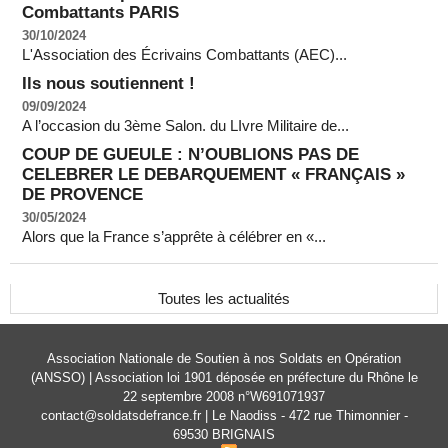
Combattants PARIS
30/10/2024
L'Association des Écrivains Combattants (AEC)...
Ils nous soutiennent !
09/09/2024
A l’occasion du 3ème Salon. du LIvre Militaire de...
COUP DE GUEULE : N’OUBLIONS PAS DE
CELEBRER LE DEBARQUEMENT « FRANÇAIS »
DE PROVENCE
30/05/2024
Alors que la France s’apprête à célébrer en «...
Toutes les actualités
Association Nationale de Soutien à nos Soldats en Opération
(ANSSO) | Association loi 1901 déposée en préfecture du Rhône le
22 septembre 2008 n°W691071937
contact@soldatsdefrance.fr | Le Naodiss - 472 rue Thimonnier -
69530 BRIGNAIS