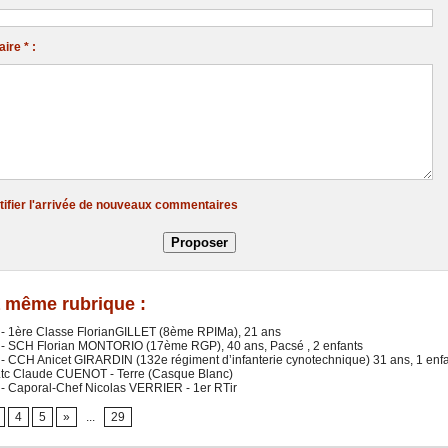
re * :
tifier l'arrivée de nouveaux commentaires
 même rubrique :
 - 1ère Classe FlorianGILLET (8ème RPIMa), 21 ans
 - SCH Florian MONTORIO (17ème RGP), 40 ans, Pacsé , 2 enfants
- CCH Anicet GIRARDIN (132e régiment d’infanterie cynotechnique) 31 ans, 1 enf
 Ltc Claude CUENOT - Terre (Casque Blanc)
- Caporal-Chef Nicolas VERRIER - 1er RTir
4
5
»
...
29