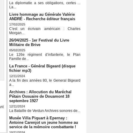
La diplomatie a ses obligations, certes ...
La...
Livre hommage au Générale Valérie
ANDRÉ - Recherche éditeur français
17/02/2025
C'est un écrivain américain : Charles
Morgan...
26/04/2025 - 1er Festival du Livre
Militaire de Brive
05/02/2025
Le 126e régiment d’infanterie, le Plan
Famille de...
La France - Général Bigeard (disque
fichier mp3)
12/11/2024
A la fin des années 80, le General Bigeard
a...
Archives : Allocution du Maréchal
Pétain Ossuaire de Douamont 18
septembre 1927
12/11/2024
ant
La Bataille de Verdun Archives sonores de...
Musée Villa Piquart à Epernay :
Antoine Carenjot un jeune homme au
service de la mémoire combattante !
10/11/2024