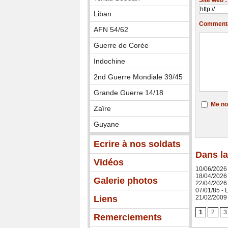
Site web :
Liban
Commentai
AFN 54/62
Guerre de Corée
Indochine
2nd Guerre Mondiale 39/45
Grande Guerre 14/18
Me no
Zaïre
Guyane
Ecrire à nos soldats
Dans la
Vidéos
10/06/2026
18/04/2026
Galerie photos
22/04/2026 
07/01/85 -
21/02/2009 
Liens
1
2
3
Remerciements