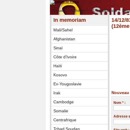
Accueil
Adhérez !
L'association
Rég
In memoriam
14/12/
(12ème
Mali/Sahel
Afghanistan
Sinaï
Côte d'Ivoire
Haïti
Kosovo
Ex-Yougoslavie
Nouveau 
Irak
Cambodge
Nom * :
Somalie
Adresse em
Centrafrique
Tchad Soudan