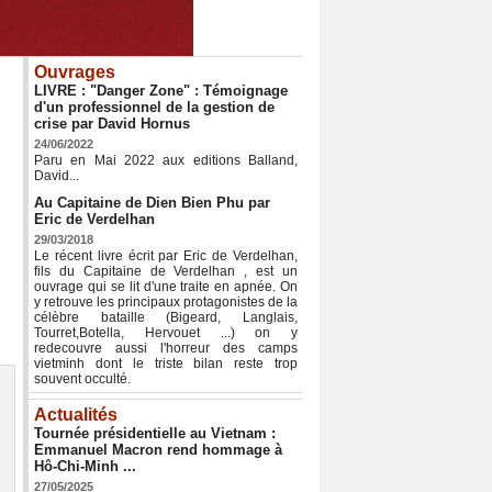
Ouvrages
LIVRE : "Danger Zone" : Témoignage
d'un professionnel de la gestion de
crise par David Hornus
24/06/2022
Paru en Mai 2022 aux editions Balland,
David...
Au Capitaine de Dien Bien Phu par
Eric de Verdelhan
29/03/2018
Le récent livre écrit par Eric de Verdelhan,
fils du Capitaine de Verdelhan , est un
ouvrage qui se lit d'une traite en apnée. On
y retrouve les principaux protagonistes de la
célèbre bataille (Bigeard, Langlais,
Tourret,Botella, Hervouet ...) on y
redecouvre aussi l'horreur des camps
vietminh dont le triste bilan reste trop
souvent occulté.
Actualités
Tournée présidentielle au Vietnam :
Emmanuel Macron rend hommage à
Hô-Chi-Minh ...
27/05/2025