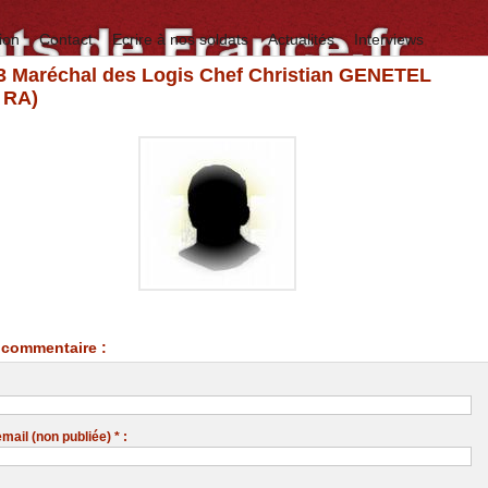
ion
Contact
Ecrire à nos soldats
Actualités
Interviews
83 Maréchal des Logis Chef Christian GENETEL
 RA)
commentaire :
ail (non publiée) * :