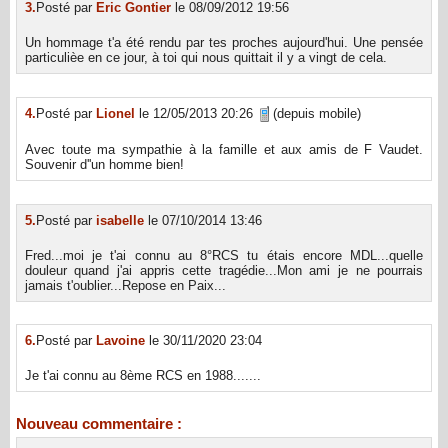
3.
Posté par
Eric Gontier
le 08/09/2012 19:56
Un hommage t'a été rendu par tes proches aujourd'hui. Une pensée
particulièe en ce jour, à toi qui nous quittait il y a vingt de cela.
4.
Posté par
Lionel
le 12/05/2013 20:26
(depuis mobile)
Avec toute ma sympathie à la famille et aux amis de F Vaudet.
Souvenir d''un homme bien!
5.
Posté par
isabelle
le 07/10/2014 13:46
Fred...moi je t'ai connu au 8°RCS tu étais encore MDL...quelle
douleur quand j'ai appris cette tragédie...Mon ami je ne pourrais
jamais t'oublier...Repose en Paix...
6.
Posté par
Lavoine
le 30/11/2020 23:04
Je t'ai connu au 8ème RCS en 1988.......
Nouveau commentaire :