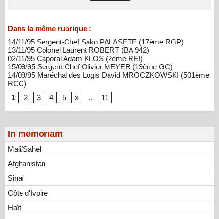
Dans la même rubrique :
14/11/95 Sergent-Chef Sako PALASETE (17ème RGP)
13/11/95 Colonel Laurent ROBERT (BA 942)
02/11/95 Caporal Adam KLOS (2ème REI)
15/09/95 Sergent-Chef Olivier MEYER (19ème GC)
14/09/95 Maréchal des Logis David MROCZKOWSKI (501ème
RCC)
1
2
3
4
5
»
...
11
In memoriam
Mali/Sahel
Afghanistan
Sinaï
Côte d'Ivoire
Haïti