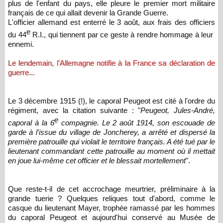
plus de l'enfant du pays, elle pleure le premier mort militaire
français de ce qui allait devenir la Grande Guerre.
L'officier allemand est enterré le 3 août, aux frais des officiers
e
du 44
R.I., qui tiennent par ce geste à rendre hommage à leur
ennemi.
Le lendemain, l'Allemagne notifie à la France sa déclaration de
guerre...
Le 3 décembre 1915 (!), le caporal Peugeot est cité à l'ordre du
régiment, avec la citation suivante : "
Peugeot, Jules-André,
e
caporal à la 6
compagnie. Le 2 août 1914, son escouade de
garde à l'issue du village de Joncherey, a arrêté et dispersé la
première patrouille qui violait le territoire français. A été tué par le
lieutenant commandant cette patrouille au moment où il mettait
en joue lui-même cet officier et le blessait mortellement
".
Que reste-t-il de cet accrochage meurtrier, préliminaire à la
grande tuerie ? Quelques reliques tout d'abord, comme le
casque du lieutenant Mayer, trophée ramassé par les hommes
du caporal Peugeot et aujourd'hui conservé au Musée de