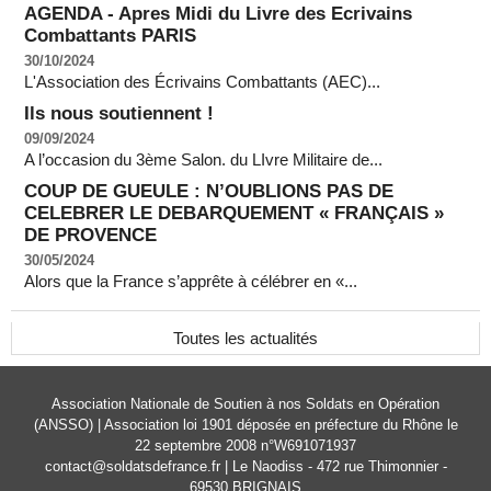
AGENDA - Apres Midi du Livre des Ecrivains
Combattants PARIS
30/10/2024
L'Association des Écrivains Combattants (AEC)...
Ils nous soutiennent !
09/09/2024
A l’occasion du 3ème Salon. du LIvre Militaire de...
COUP DE GUEULE : N’OUBLIONS PAS DE
CELEBRER LE DEBARQUEMENT « FRANÇAIS »
DE PROVENCE
30/05/2024
Alors que la France s’apprête à célébrer en «...
Toutes les actualités
Association Nationale de Soutien à nos Soldats en Opération
(ANSSO) | Association loi 1901 déposée en préfecture du Rhône le
22 septembre 2008 n°W691071937
contact@soldatsdefrance.fr | Le Naodiss - 472 rue Thimonnier -
69530 BRIGNAIS