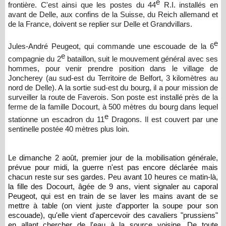
e
frontière. C'est ainsi que les postes du 44
R.I. installés en
avant de Delle, aux confins de la Suisse, du Reich allemand et
de la France, doivent se replier sur Delle et Grandvillars.
e
Jules-André Peugeot, qui commande une escouade de la 6
e
compagnie du 2
bataillon, suit le mouvement général avec ses
hommes, pour venir prendre position dans le village de
Joncherey (au sud-est du Territoire de Belfort, 3 kilomètres au
nord de Delle). A la sortie sud-est du bourg, il a pour mission de
surveiller la route de Faverois. Son poste est installé près de la
ferme de la famille Docourt, à 500 mètres du bourg dans lequel
e
stationne un escadron du 11
Dragons. Il est couvert par une
sentinelle postée 40 mètres plus loin.
Le dimanche 2 août, premier jour de la mobilisation générale,
prévue pour midi, la guerre n'est pas encore déclarée mais
chacun reste sur ses gardes. Peu avant 10 heures ce matin-là,
la fille des Docourt, âgée de 9 ans, vient signaler au caporal
Peugeot, qui est en train de se laver les mains avant de se
mettre à table (on vient juste d'apporter la soupe pour son
escouade), qu'elle vient d'apercevoir des cavaliers "prussiens"
en allant chercher de l'eau à
la source voisine. De toute