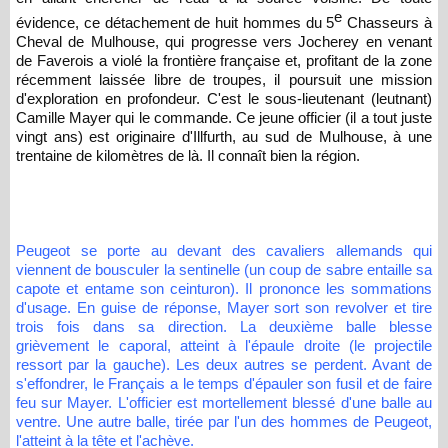
e
évidence, ce détachement de huit hommes du 5
Chasseurs à
Cheval de Mulhouse, qui progresse vers Jocherey en venant
de Faverois a violé la frontière française et, profitant de la zone
récemment laissée libre de troupes, il poursuit une mission
d'exploration en profondeur. C'est le sous-lieutenant (leutnant)
Camille Mayer qui le commande. Ce jeune officier (il a tout juste
vingt ans) est originaire d'Illfurth, au sud de Mulhouse, à une
trentaine de kilomètres de là. Il connaît bien la région.
Peugeot se porte au devant des cavaliers allemands qui
viennent de bousculer la sentinelle (un coup de sabre entaille sa
capote et entame son ceinturon). Il prononce les sommations
d'usage. En guise de réponse, Mayer sort son revolver et tire
trois fois dans sa direction. La deuxième balle blesse
grièvement le caporal, atteint à l'épaule droite (le projectile
ressort par la gauche). Les deux autres se perdent. Avant de
s'effondrer, le Français a le temps d'épauler son fusil et de faire
feu sur Mayer. L'officier est mortellement blessé d'une balle au
ventre. Une autre balle, tirée par l'un des hommes de Peugeot,
l'atteint à la tête et l'achève.