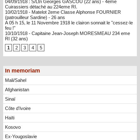
04/09/1918 : S/Ltn Georges GASCOU (22 ans) - 4eme
Cuirassiers détaché au 224eme RI.
10/02/1918 - Matelot 2eme Classe Alphonse FOURNIER
(patrouilleur Sardine) - 26 ans
A 05 h 15, le 11 Novembre 1918 le clairon sonnait le "cessez-le
feu !"
10/10/1918 - Capitaine Jean-Joseph MORESMEAU 234 eme
RI (32 ans)
1
2
3
4
5
In memoriam
Mali/Sahel
Afghanistan
Sinaï
Côte d'Ivoire
Haïti
Kosovo
Ex-Yougoslavie